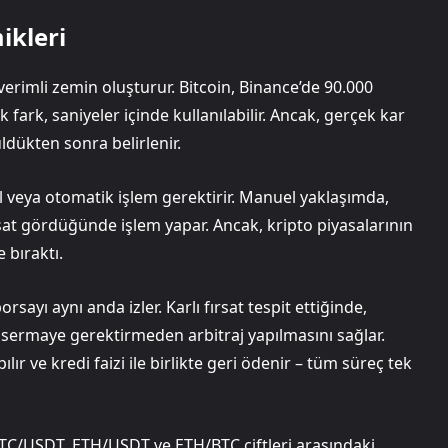
ikleri
in verimli zemin oluşturur. Bitcoin, Binance’de 90.000
 fark, saniyeler içinde kullanılabilir. Ancak, gerçek kar
üldükten sonra belirlenir.
l veya otomatik işlem gerektirir. Manuel yaklaşımda,
sat gördüğünde işlem yapar. Ancak, kripto piyasalarının
 bıraktı.
rsayı aynı anda izler. Karlı fırsat tespit ettiğinde,
i, sermaye gerektirmeden arbitraj yapılmasını sağlar.
ılır ve kredi faizi ile birlikte geri ödenir – tüm süreç tek
. BTC/USDT, ETH/USDT ve ETH/BTC çiftleri arasındaki