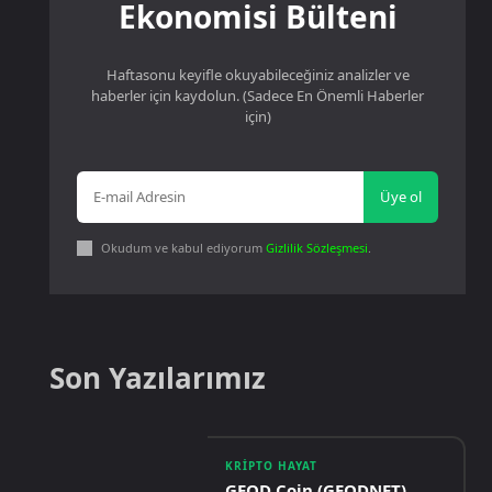
Ekonomisi Bülteni
Haftasonu keyifle okuyabileceğiniz analizler ve
haberler için kaydolun. (Sadece En Önemli Haberler
için)
Üye ol
Okudum ve kabul ediyorum
Gizlilik Sözleşmesi
.
Son Yazılarımız
KRIPTO HAYAT
GEOD Coin (GEODNET)