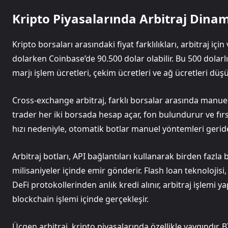
Kripto Piyasalarında Arbitraj Dinam
Kripto borsaları arasındaki fiyat farklılıkları, arbitraj iç
dolarken Coinbase’de 90.500 dolar olabilir. Bu 500 dolarlık
marjı işlem ücretleri, çekim ücretleri ve ağ ücretleri düş
Cross-exchange arbitraj, farklı borsalar arasında manue
trader her iki borsada hesap açar, fon bulundurur ve fır
hızı nedeniyle, otomatik botlar manuel yöntemleri geride
Arbitraj botları, API bağlantıları kullanarak birden fazla bo
milisaniyeler içinde emir gönderir. Flash loan teknolojis
DeFi protokollerinden anlık kredi alınır, arbitraj işlemi yap
blockchain işlemi içinde gerçekleşir.
Üçgen arbitraj, kripto piyasalarında özellikle yaygındır