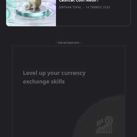
Cashcat Coin Nedir?
SERTHAN TOPAL
-
14 TEMMUZ 2026
- Advertisement -