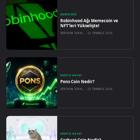
MEMECOIN
Robinhood Ağı Memecoin ve
NFT’leri Yükselişte!
SERTHAN TOPAL
-
26 TEMMUZ 2026
KRIPTO HAYAT
Pons Coin Nedir?
SERTHAN TOPAL
-
26 TEMMUZ 2026
KRIPTO HAYAT