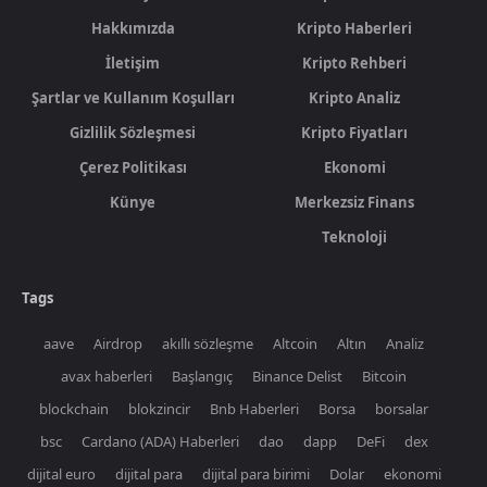
Hakkımızda
Kripto Haberleri
İletişim
Kripto Rehberi
Şartlar ve Kullanım Koşulları
Kripto Analiz
Gizlilik Sözleşmesi
Kripto Fiyatları
Çerez Politikası
Ekonomi
Künye
Merkezsiz Finans
Teknoloji
Tags
aave
Airdrop
akıllı sözleşme
Altcoin
Altın
Analiz
avax haberleri
Başlangıç
Binance Delist
Bitcoin
blockchain
blokzincir
Bnb Haberleri
Borsa
borsalar
bsc
Cardano (ADA) Haberleri
dao
dapp
DeFi
dex
dijital euro
dijital para
dijital para birimi
Dolar
ekonomi