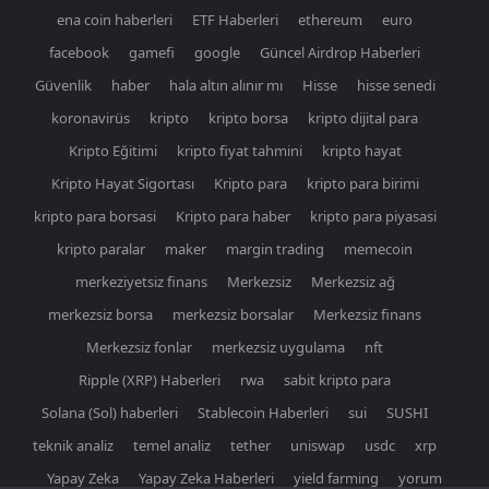
ena coin haberleri
ETF Haberleri
ethereum
euro
facebook
gamefi
google
Güncel Airdrop Haberleri
Güvenlik
haber
hala altın alınır mı
Hisse
hisse senedi
koronavirüs
kripto
kripto borsa
kripto dijital para
Kripto Eğitimi
kripto fiyat tahmini
kripto hayat
Kripto Hayat Sigortası
Kripto para
kripto para birimi
kripto para borsasi
Kripto para haber
kripto para piyasasi
kripto paralar
maker
margin trading
memecoin
merkeziyetsiz finans
Merkezsiz
Merkezsiz ağ
merkezsiz borsa
merkezsiz borsalar
Merkezsiz finans
Merkezsiz fonlar
merkezsiz uygulama
nft
Ripple (XRP) Haberleri
rwa
sabit kripto para
Solana (Sol) haberleri
Stablecoin Haberleri
sui
SUSHI
teknik analiz
temel analiz
tether
uniswap
usdc
xrp
Yapay Zeka
Yapay Zeka Haberleri
yield farming
yorum