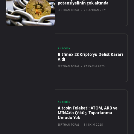
potansiyelinin çok altında
SERTHAN TOPAL
-
7 HAZIRAN 2021
ALTCOIN
Bitfinex 28 Kripto’yu Delist Kararı
Aldı
SERTHAN TOPAL
-
27 KASIM 2025
ALTCOIN
Altcoin Felaketi: ATOM, ARB ve
MINA’da Çöküş, Toparlanma
Umudu Yok
SERTHAN TOPAL
-
11 EKIM 2025