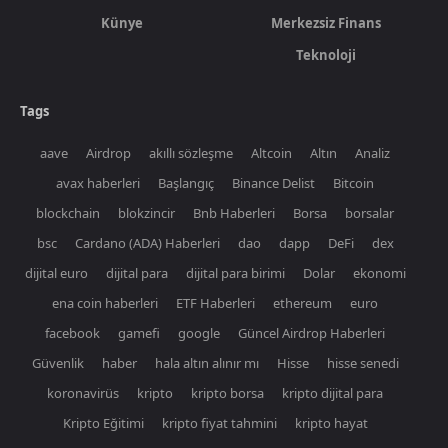
Künye
Merkezsiz Finans
Teknoloji
Tags
aave
Airdrop
akıllı sözleşme
Altcoin
Altın
Analiz
avax haberleri
Başlangıç
Binance Delist
Bitcoin
blockchain
blokzincir
Bnb Haberleri
Borsa
borsalar
bsc
Cardano (ADA) Haberleri
dao
dapp
DeFi
dex
dijital euro
dijital para
dijital para birimi
Dolar
ekonomi
ena coin haberleri
ETF Haberleri
ethereum
euro
facebook
gamefi
google
Güncel Airdrop Haberleri
Güvenlik
haber
hala altın alınır mı
Hisse
hisse senedi
koronavirüs
kripto
kripto borsa
kripto dijital para
Kripto Eğitimi
kripto fiyat tahmini
kripto hayat