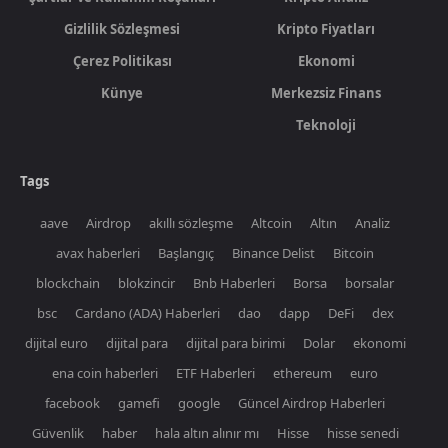
Gizlilik Sözleşmesi
Kripto Fiyatları
Çerez Politikası
Ekonomi
Künye
Merkezsiz Finans
Teknoloji
Tags
aave
Airdrop
akıllı sözleşme
Altcoin
Altın
Analiz
avax haberleri
Başlangıç
Binance Delist
Bitcoin
blockchain
blokzincir
Bnb Haberleri
Borsa
borsalar
bsc
Cardano (ADA) Haberleri
dao
dapp
DeFi
dex
dijital euro
dijital para
dijital para birimi
Dolar
ekonomi
ena coin haberleri
ETF Haberleri
ethereum
euro
facebook
gamefi
google
Güncel Airdrop Haberleri
Güvenlik
haber
hala altın alınır mı
Hisse
hisse senedi