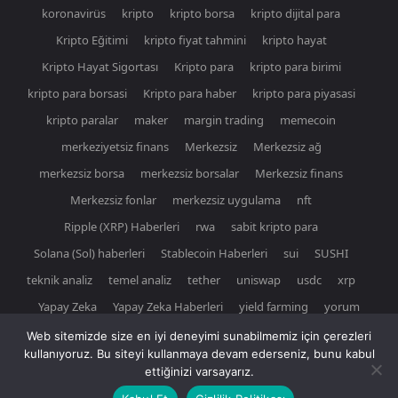
koronavirüs
kripto
kripto borsa
kripto dijital para
Kripto Eğitimi
kripto fiyat tahmini
kripto hayat
Kripto Hayat Sigortası
Kripto para
kripto para birimi
kripto para borsasi
Kripto para haber
kripto para piyasasi
kripto paralar
maker
margin trading
memecoin
merkeziyetsiz finans
Merkezsiz
Merkezsiz ağ
merkezsiz borsa
merkezsiz borsalar
Merkezsiz finans
Merkezsiz fonlar
merkezsiz uygulama
nft
Ripple (XRP) Haberleri
rwa
sabit kripto para
Solana (Sol) haberleri
Stablecoin Haberleri
sui
SUSHI
teknik analiz
temel analiz
tether
uniswap
usdc
xrp
Yapay Zeka
Yapay Zeka Haberleri
yield farming
yorum
Web sitemizde size en iyi deneyimi sunabilmemiz için çerezleri
kullanıyoruz. Bu siteyi kullanmaya devam ederseniz, bunu kabul
ettiğinizi varsayarız.
© Newspaper WordPress Theme by TagDiv