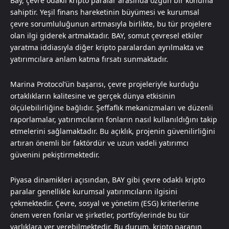
Bay, çevre odaklı kripto paralar arasında özgün bir konuma
sahiptir. Yeşil finans hareketinin büyümesi ve kurumsal
çevre sorumluluğunun artmasıyla birlikte, bu tür projelere
olan ilgi giderek artmaktadır. BAY, somut çevresel etkiler
yaratma iddiasıyla diğer kripto paralardan ayrılmakta ve
yatırımcılara anlam katma fırsatı sunmaktadır.
Marina Protocol’ün başarısı, çevre projeleriyle kurduğu
ortaklıkların kalitesine ve gerçek dünya etkisinin
ölçülebilirliğine bağlıdır. Şeffaflık mekanizmaları ve düzenli
raporlamalar, yatırımcıların fonların nasıl kullanıldığını takip
etmelerini sağlamaktadır. Bu açıklık, projenin güvenilirliğini
artıran önemli bir faktördür ve uzun vadeli yatırımcı
güvenini pekiştirmektedir.
Piyasa dinamikleri açısından, BAY gibi çevre odaklı kripto
paralar genellikle kurumsal yatırımcıların ilgisini
çekmektedir. Çevre, sosyal ve yönetim (ESG) kriterlerine
önem veren fonlar ve şirketler, portföylerinde bu tür
varlıklara yer verebilmektedir. Bu durum, kripto paranın