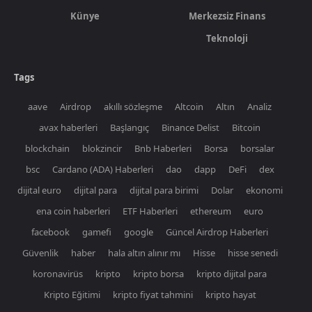
Künye
Merkezsiz Finans
Teknoloji
Tags
aave
Airdrop
akıllı sözleşme
Altcoin
Altın
Analiz
avax haberleri
Başlangıç
Binance Delist
Bitcoin
blockchain
blokzincir
Bnb Haberleri
Borsa
borsalar
bsc
Cardano (ADA) Haberleri
dao
dapp
DeFi
dex
dijital euro
dijital para
dijital para birimi
Dolar
ekonomi
ena coin haberleri
ETF Haberleri
ethereum
euro
facebook
gamefi
google
Güncel Airdrop Haberleri
Güvenlik
haber
hala altın alınır mı
Hisse
hisse senedi
koronavirüs
kripto
kripto borsa
kripto dijital para
Kripto Eğitimi
kripto fiyat tahmini
kripto hayat