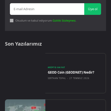
Üye ol
Okudum ve kabul ediyorum
Gizlilik Sözleşmesi
.
Son Yazılarımız
KRIPTO HAYAT
GEOD Coin (GEODNET) Nedir?
SERTHAN TOPAL
-
27 TEMMUZ 2026