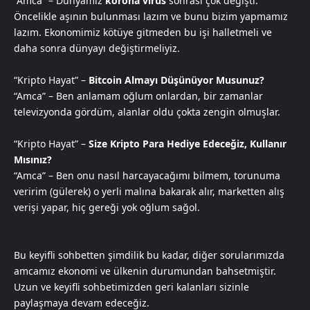
“Amca” – Dünyamız
korona virüs
sonrası çok değişti.
Öncelikle aşının bulunması lazım ve bunu bizim yapmamız
lazım. Ekonomimiz kötüye gitmeden bu işi halletmeli ve
daha sonra dünyayı değiştirmeliyiz.
“Kripto Hayat” –
Bitcoin Almayı Düşünüyor Musunuz?
“Amca” – Ben anlamam oğlum onlardan, bir zamanlar
televizyonda gördüm, alanlar oldu çokta zengin olmuşlar.
“Kripto Hayat” –
Size Kripto Para Hediye Edeceğiz, Kullanır
Mısınız?
“Amca” – Ben onu nasıl harcayacağımı bilmem, torunuma
veririm (gülerek) o yerli malına bakarak alır, marketten alış
verişi yapar, hiç gereği yok oğlum sağol.
Bu keyifli sohbetten şimdilik bu kadar, diğer sorularımızda
amcamız ekonomi ve ülkenin durumundan bahsetmiştir.
Uzun ve keyifli sohbetimizden geri kalanları sizinle
paylaşmaya devam edeceğiz.