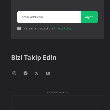
kaydol
I've read and accept the
Privacy Policy
.
Bizi Takip Edin
- Advertisement -