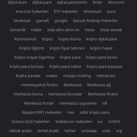
dijital euro
dijital para
dijital para birimi
Dolar
ekonomi
ena coin haberleri
ETF Haberleri
ethereum
euro
facebook
gamefi
google
Güncel Airdrop Haberleri
Güvenlik
haber
hala altın alınır mı
Hisse
hisse senedi
koronavirüs
kripto
kripto borsa
kripto dijital para
Kripto Eğitimi
kripto fiyat tahmini
kripto hayat
Kripto Hayat Sigortası
Kripto para
kripto para birimi
kripto para borsasi
Kripto para haber
kripto para piyasasi
kripto paralar
maker
margin trading
memecoin
merkeziyetsiz finans
Merkezsiz
Merkezsiz ağ
merkezsiz borsa
merkezsiz borsalar
Merkezsiz finans
Merkezsiz fonlar
merkezsiz uygulama
nft
Ripple (XRP) Haberleri
rwa
sabit kripto para
Solana (Sol) haberleri
Stablecoin Haberleri
sui
SUSHI
teknik analiz
temel analiz
tether
uniswap
usdc
xrp