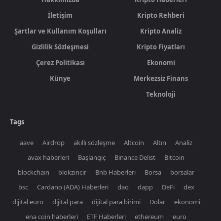
İletişim
Kripto Rehberi
Şartlar ve Kullanım Koşulları
Kripto Analiz
Gizlilik Sözleşmesi
Kripto Fiyatları
Çerez Politikası
Ekonomi
Künye
Merkezsiz Finans
Teknoloji
Tags
aave
Airdrop
akıllı sözleşme
Altcoin
Altın
Analiz
avax haberleri
Başlangıç
Binance Delist
Bitcoin
blockchain
blokzincir
Bnb Haberleri
Borsa
borsalar
bsc
Cardano (ADA) Haberleri
dao
dapp
DeFi
dex
dijital euro
dijital para
dijital para birimi
Dolar
ekonomi
ena coin haberleri
ETF Haberleri
ethereum
euro