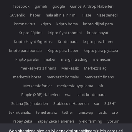
facebook
gamefi
google
Güncel Airdrop Haberleri
Güvenlik
haber
hala altın alınır mı
Hisse
hisse senedi
koronavirüs
kripto
kripto borsa
kripto dijital para
Kripto Eğitimi
kripto fiyat tahmini
kripto hayat
Kripto Hayat Sigortası
Kripto para
kripto para birimi
kripto para borsasi
Kripto para haber
kripto para piyasasi
kripto paralar
maker
margin trading
memecoin
merkeziyetsiz finans
Merkezsiz
Merkezsiz ağ
merkezsiz borsa
merkezsiz borsalar
Merkezsiz finans
Merkezsiz fonlar
merkezsiz uygulama
nft
Ripple (XRP) Haberleri
rwa
sabit kripto para
Solana (Sol) haberleri
Stablecoin Haberleri
sui
SUSHI
teknik analiz
temel analiz
tether
uniswap
usdc
xrp
Yapay Zeka
Yapay Zeka Haberleri
yield farming
yorum
Web sitemizde size en iyi deneyimi sunabilmemiz için çerezleri