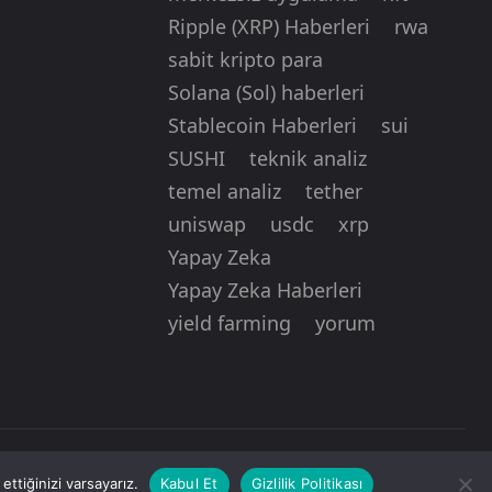
Ripple (XRP) Haberleri
rwa
sabit kripto para
Solana (Sol) haberleri
Stablecoin Haberleri
sui
SUSHI
teknik analiz
temel analiz
tether
uniswap
usdc
xrp
Yapay Zeka
Yapay Zeka Haberleri
yield farming
yorum
ttiğinizi varsayarız.
Kabul Et
Gizlilik Politikası