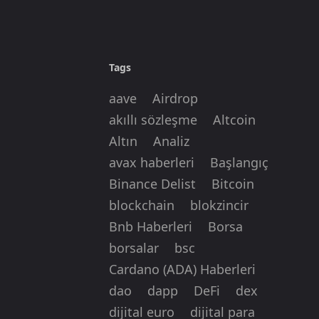
Tags
aave
Airdrop
akıllı sözleşme
Altcoin
Altın
Analiz
avax haberleri
Başlangıç
Binance Delist
Bitcoin
blockchain
blokzincir
Bnb Haberleri
Borsa
borsalar
bsc
Cardano (ADA) Haberleri
dao
dapp
DeFi
dex
dijital euro
dijital para