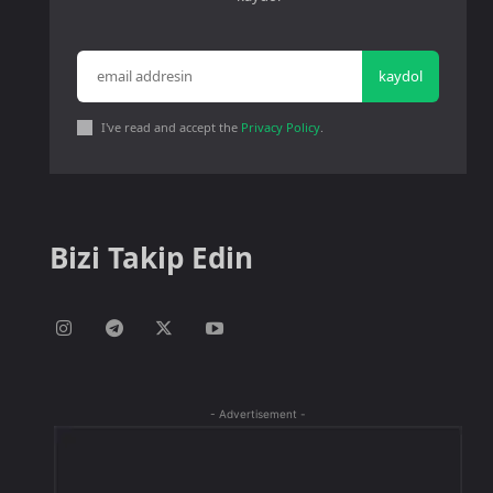
kaydol
I've read and accept the
Privacy Policy
.
Bizi Takip Edin
- Advertisement -