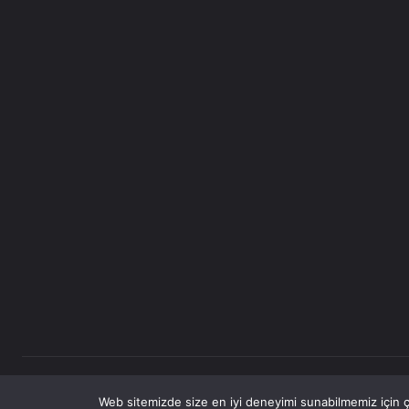
© Newspaper WordPress Theme by TagDiv
Web sitemizde size en iyi deneyimi sunabilmemiz için çe