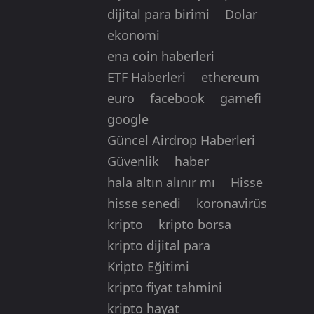
dijital para birimi
Dolar
ekonomi
ena coin haberleri
ETF Haberleri
ethereum
euro
facebook
gamefi
google
Güncel Airdrop Haberleri
Güvenlik
haber
hala altın alınır mı
Hisse
hisse senedi
koronavirüs
kripto
kripto borsa
kripto dijital para
Kripto Eğitimi
kripto fiyat tahmini
kripto hayat