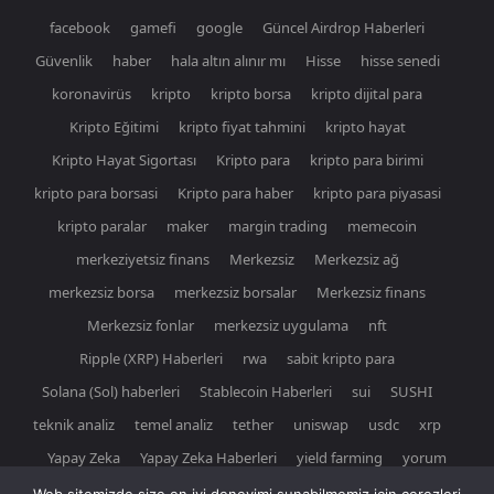
facebook
gamefi
google
Güncel Airdrop Haberleri
Güvenlik
haber
hala altın alınır mı
Hisse
hisse senedi
koronavirüs
kripto
kripto borsa
kripto dijital para
Kripto Eğitimi
kripto fiyat tahmini
kripto hayat
Kripto Hayat Sigortası
Kripto para
kripto para birimi
kripto para borsasi
Kripto para haber
kripto para piyasasi
kripto paralar
maker
margin trading
memecoin
merkeziyetsiz finans
Merkezsiz
Merkezsiz ağ
merkezsiz borsa
merkezsiz borsalar
Merkezsiz finans
Merkezsiz fonlar
merkezsiz uygulama
nft
Ripple (XRP) Haberleri
rwa
sabit kripto para
Solana (Sol) haberleri
Stablecoin Haberleri
sui
SUSHI
teknik analiz
temel analiz
tether
uniswap
usdc
xrp
Yapay Zeka
Yapay Zeka Haberleri
yield farming
yorum