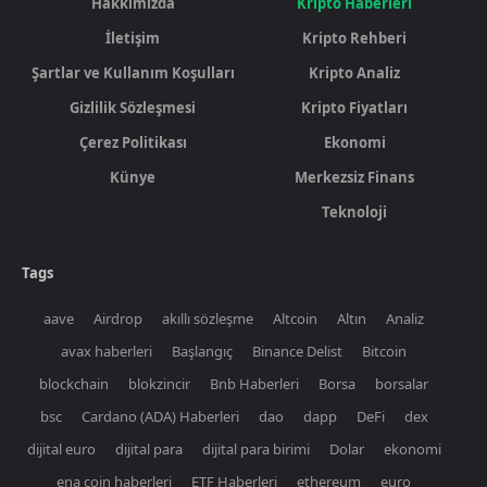
Hakkımızda
Kripto Haberleri
İletişim
Kripto Rehberi
Şartlar ve Kullanım Koşulları
Kripto Analiz
Gizlilik Sözleşmesi
Kripto Fiyatları
Çerez Politikası
Ekonomi
Künye
Merkezsiz Finans
Teknoloji
Tags
aave
Airdrop
akıllı sözleşme
Altcoin
Altın
Analiz
avax haberleri
Başlangıç
Binance Delist
Bitcoin
blockchain
blokzincir
Bnb Haberleri
Borsa
borsalar
bsc
Cardano (ADA) Haberleri
dao
dapp
DeFi
dex
dijital euro
dijital para
dijital para birimi
Dolar
ekonomi
ena coin haberleri
ETF Haberleri
ethereum
euro