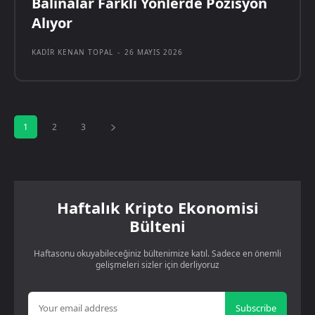
Balinalar Farklı Yönlerde Pozisyon
Alıyor
KADIR KENAN TOPAL
-
26 MAYIS 2026
1
2
3
Haftalık Kripto Ekonomisi
Bülteni
Haftasonu okuyabileceğiniz bültenimize katıl. Sadece en önemli
gelişmeleri sizler için derliyoruz
Subscribe