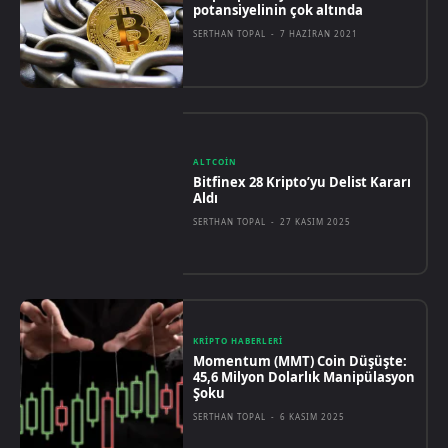
potansiyelinin çok altında
SERTHAN TOPAL
-
7 HAZIRAN 2021
ALTCOIN
Bitfinex 28 Kripto’yu Delist Kararı
Aldı
SERTHAN TOPAL
-
27 KASIM 2025
KRIPTO HABERLERI
Momentum (MMT) Coin Düşüşte:
45,6 Milyon Dolarlık Manipülasyon
Şoku
SERTHAN TOPAL
-
6 KASIM 2025