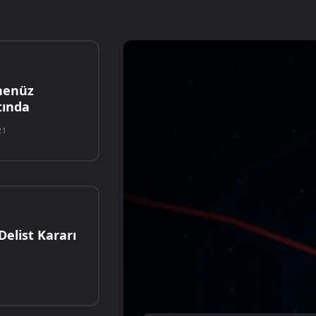
 henüz
tında
21
Delist Kararı
5