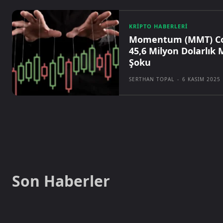
KRIPTO HABERLERI
Momentum (MMT) Co
45,6 Milyon Dolarlık
Şoku
SERTHAN TOPAL
-
6 KASIM 2025
Son Haberler