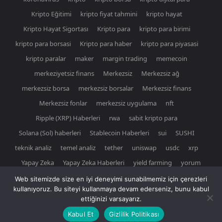
Kripto Eğitimi
kripto fiyat tahmini
kripto hayat
Kripto Hayat Sigortası
Kripto para
kripto para birimi
kripto para borsasi
Kripto para haber
kripto para piyasasi
kripto paralar
maker
margin trading
memecoin
merkeziyetsiz finans
Merkezsiz
Merkezsiz ağ
merkezsiz borsa
merkezsiz borsalar
Merkezsiz finans
Merkezsiz fonlar
merkezsiz uygulama
nft
Ripple (XRP) Haberleri
rwa
sabit kripto para
Solana (Sol) haberleri
Stablecoin Haberleri
sui
SUSHI
teknik analiz
temel analiz
tether
uniswap
usdc
xrp
Yapay Zeka
Yapay Zeka Haberleri
yield farming
yorum
Web sitemizde size en iyi deneyimi sunabilmemiz için çerezleri
kullanıyoruz. Bu siteyi kullanmaya devam ederseniz, bunu kabul
ettiğinizi varsayarız.
© Newspaper WordPress Theme by TagDiv
Kabul Et
Gizlilik Politikası