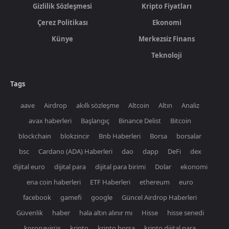
Gizlilik Sözleşmesi
Kripto Fiyatları
Çerez Politikası
Ekonomi
Künye
Merkezsiz Finans
Teknoloji
Tags
aave
Airdrop
akıllı sözleşme
Altcoin
Altın
Analiz
avax haberleri
Başlangıç
Binance Delist
Bitcoin
blockchain
blokzincir
Bnb Haberleri
Borsa
borsalar
bsc
Cardano (ADA) Haberleri
dao
dapp
DeFi
dex
dijital euro
dijital para
dijital para birimi
Dolar
ekonomi
ena coin haberleri
ETF Haberleri
ethereum
euro
facebook
gamefi
google
Güncel Airdrop Haberleri
Güvenlik
haber
hala altın alınır mı
Hisse
hisse senedi
koronavirüs
kripto
kripto borsa
kripto dijital para