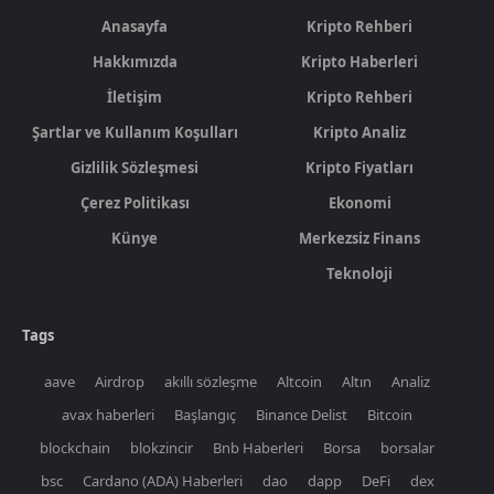
Anasayfa
Kripto Rehberi
Hakkımızda
Kripto Haberleri
İletişim
Kripto Rehberi
Şartlar ve Kullanım Koşulları
Kripto Analiz
Gizlilik Sözleşmesi
Kripto Fiyatları
Çerez Politikası
Ekonomi
Künye
Merkezsiz Finans
Teknoloji
Tags
aave
Airdrop
akıllı sözleşme
Altcoin
Altın
Analiz
avax haberleri
Başlangıç
Binance Delist
Bitcoin
blockchain
blokzincir
Bnb Haberleri
Borsa
borsalar
bsc
Cardano (ADA) Haberleri
dao
dapp
DeFi
dex