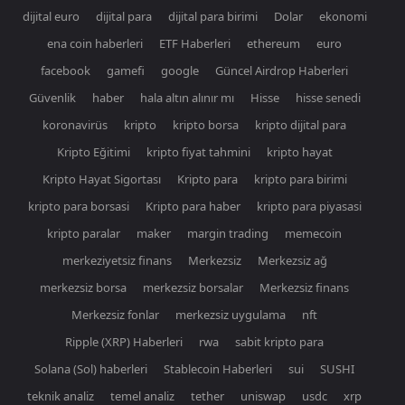
dijital euro
dijital para
dijital para birimi
Dolar
ekonomi
ena coin haberleri
ETF Haberleri
ethereum
euro
facebook
gamefi
google
Güncel Airdrop Haberleri
Güvenlik
haber
hala altın alınır mı
Hisse
hisse senedi
koronavirüs
kripto
kripto borsa
kripto dijital para
Kripto Eğitimi
kripto fiyat tahmini
kripto hayat
Kripto Hayat Sigortası
Kripto para
kripto para birimi
kripto para borsasi
Kripto para haber
kripto para piyasasi
kripto paralar
maker
margin trading
memecoin
merkeziyetsiz finans
Merkezsiz
Merkezsiz ağ
merkezsiz borsa
merkezsiz borsalar
Merkezsiz finans
Merkezsiz fonlar
merkezsiz uygulama
nft
Ripple (XRP) Haberleri
rwa
sabit kripto para
Solana (Sol) haberleri
Stablecoin Haberleri
sui
SUSHI
teknik analiz
temel analiz
tether
uniswap
usdc
xrp