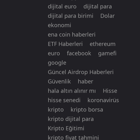
dijital euro
dijital para
dijital para birimi
Dolar
ekonomi
ena coin haberleri
ETF Haberleri
ethereum
euro
facebook
gamefi
google
Güncel Airdrop Haberleri
Güvenlik
haber
hala altın alınır mı
Hisse
hisse senedi
koronavirüs
kripto
kripto borsa
kripto dijital para
Kripto Eğitimi
kripto fiyat tahmini