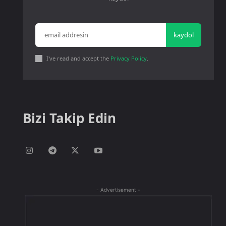
kaydol
I've read and accept the
Privacy Policy
.
Bizi Takip Edin
- Advertisement -