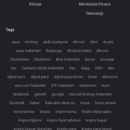
Künye
Merkezsiz Finans
Teknoloji
Tags
aave
Airdrop
akıllı sözleşme
Altcoin
Altın
Analiz
avax haberleri
Başlangıç
Binance Delist
Bitcoin
blockchain
blokzincir
Bnb Haberleri
Borsa
borsalar
bsc
Cardano (ADA) Haberleri
dao
dapp
DeFi
dex
dijital euro
dijital para
dijital para birimi
Dolar
ekonomi
ena coin haberleri
ETF Haberleri
ethereum
euro
facebook
gamefi
google
Güncel Airdrop Haberleri
Güvenlik
haber
hala altın alınır mı
Hisse
hisse senedi
koronavirüs
kripto
kripto borsa
kripto dijital para
Kripto Eğitimi
kripto fiyat tahmini
kripto hayat
Kripto Hayat Sigortası
Kripto para
kripto para birimi