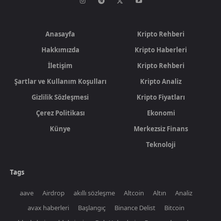
Anasayfa
Kripto Rehberi
Hakkımızda
Kripto Haberleri
İletişim
Kripto Rehberi
Şartlar ve Kullanım Koşulları
Kripto Analiz
Gizlilik Sözleşmesi
Kripto Fiyatları
Çerez Politikası
Ekonomi
Künye
Merkezsiz Finans
Teknoloji
Tags
aave
Airdrop
akıllı sözleşme
Altcoin
Altın
Analiz
avax haberleri
Başlangıç
Binance Delist
Bitcoin