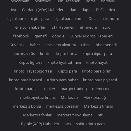
blockchain
blokzincir
Bnb Haberleri
Borsa
borsalar
bsc
Cardano (ADA) Haberleri
dao
dapp
DeFi
dex
dijital euro
dijital para
dijital para birimi
Dolar
ekonomi
ena coin haberleri
ETF Haberleri
ethereum
euro
facebook
gamefi
google
Güncel Airdrop Haberleri
Güvenlik
haber
hala altın alınır mı
Hisse
hisse senedi
koronavirüs
kripto
kripto borsa
kripto dijital para
Kripto Eğitimi
kripto fiyat tahmini
kripto hayat
Kripto Hayat Sigortası
Kripto para
kripto para birimi
kripto para borsasi
Kripto para haber
kripto para piyasasi
kripto paralar
maker
margin trading
memecoin
merkeziyetsiz finans
Merkezsiz
Merkezsiz ağ
merkezsiz borsa
merkezsiz borsalar
Merkezsiz finans
Merkezsiz fonlar
merkezsiz uygulama
nft
Ripple (XRP) Haberleri
rwa
sabit kripto para