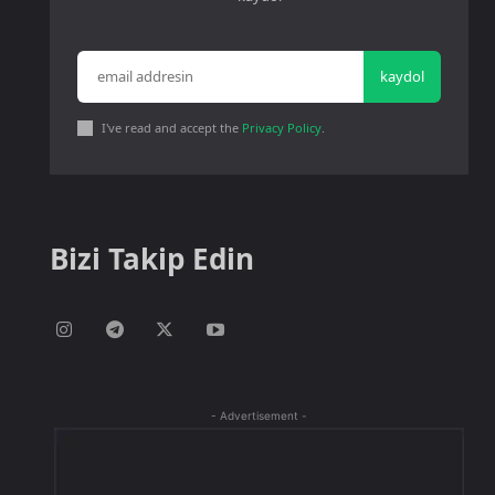
kaydol
I've read and accept the
Privacy Policy
.
Bizi Takip Edin
- Advertisement -