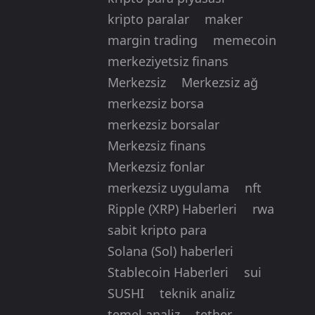
kripto paralar
maker
margin trading
memecoin
merkeziyetsiz finans
Merkezsiz
Merkezsiz ağ
merkezsiz borsa
merkezsiz borsalar
Merkezsiz finans
Merkezsiz fonlar
merkezsiz uygulama
nft
Ripple (XRP) Haberleri
rwa
sabit kripto para
Solana (Sol) haberleri
Stablecoin Haberleri
sui
SUSHI
teknik analiz
temel analiz
tether