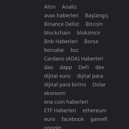
Altın
Analiz
avax haberleri
Başlangıç
Binance Delist
Bitcoin
blockchain
blokzincir
Bnb Haberleri
Borsa
borsalar
bsc
Cardano (ADA) Haberleri
dao
dapp
DeFi
dex
dijital euro
dijital para
dijital para birimi
Dolar
ekonomi
ena coin haberleri
ETF Haberleri
ethereum
euro
facebook
gamefi
google