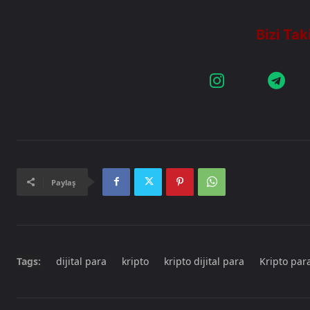
Paylaş
Tags:
dijital para
kripto
kripto dijital para
Kripto par