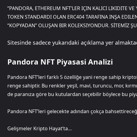
”PANDORA, ETHEREUM NFT’LER IÇIN KALICI LIKIDITE VE 
TOKEN STANDARDI OLAN ERC404 TARAFINA INŞA EDILEN 
“KOPYADAN” OLUŞAN BIR KOLEKSIYONDUR. SİTEMİZ Ş
Sitesinde sadece yukarıdaki açıklama yer almaktad
Pandora NFT Piyasasi Analizi
Pandora NFT’leri farklı 5 özelliğe yani renge sahip kriptol
renge sahiptir. Bu renkler yeşil, mavi, turuncu, mor, kırmı
de paranıza göre bu kutulardan seçebilir böylece bu piyas
Pandora NFT’leri gelecekte adından çokça bahsettireceğ
Gelişmeler Kripto Hayat’ta…