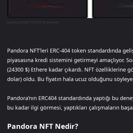
pandora nftleri 10.000 ile sınırlıdır.
Pandora NFT’leri ERC-404 token standardında geliş
piyasasına kredi sistemini getirmeyi amaçlıyor. Son
(24300 $) Ethere kadar çıkardı. NFT özelliklerine g
dolar) oldu. Bu fiyatın hala ucuz olduğunu söyleyen
Pandora’nın ERC404 standardında yaptığı bu deney 
bu kadar ilgi görmesi, yaptıkları çalışmaların başa
Pandora NFT Nedir?