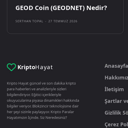
GEOD Coin (GEODNET) Nedir?
SERTHAN TOPAL
-
27 TEMMUZ 2026
Anasayf
Kripto
Hayat
Hakkımı
Kripto Hayat güncel ve son dakika kripto
İletişim
para haberleri ve analizleriyle sizleri
bilgilendiriyor. Eğitici içerikleriyle
Şartlar v
okuyucularina piyasa dinamikleri hakkında
bilgiler veriyor. Blokzincir teknolojisine dair
her şeyi sizinle paylaşıyor. Kripto Paralar
Gizlilik 
Hayatımızın İçinde. Siz Neredesiniz?
Çerez Pol