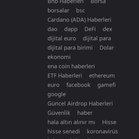
Bnb Haberleri
Borsa
borsalar
bsc
Cardano (ADA) Haberleri
dao
dapp
DeFi
dex
dijital euro
dijital para
dijital para birimi
Dolar
ekonomi
ena coin haberleri
ETF Haberleri
ethereum
euro
facebook
gamefi
google
Güncel Airdrop Haberleri
Güvenlik
haber
hala altın alınır mı
Hisse
hisse senedi
koronavirüs