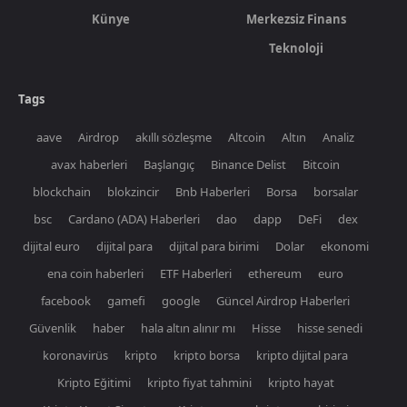
Künye
Merkezsiz Finans
Teknoloji
Tags
aave
Airdrop
akıllı sözleşme
Altcoin
Altın
Analiz
avax haberleri
Başlangıç
Binance Delist
Bitcoin
blockchain
blokzincir
Bnb Haberleri
Borsa
borsalar
bsc
Cardano (ADA) Haberleri
dao
dapp
DeFi
dex
dijital euro
dijital para
dijital para birimi
Dolar
ekonomi
ena coin haberleri
ETF Haberleri
ethereum
euro
facebook
gamefi
google
Güncel Airdrop Haberleri
Güvenlik
haber
hala altın alınır mı
Hisse
hisse senedi
koronavirüs
kripto
kripto borsa
kripto dijital para
Kripto Eğitimi
kripto fiyat tahmini
kripto hayat