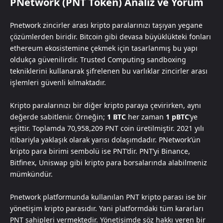
PNetwork (PNT Token) Analiz ve Yorum
Pnetwork zincirler arası kripto paralarınızı taşıyan yegane
çözümlerden biridir. Bitcoin gibi devasa büyüklükteki fonları
ethereum ekosistemine çekmek için tasarlanmış bu yapı
oldukça güvenilirdir. Trusted Computing sandboxing
tekniklerini kullanarak şifrelenen bu varlıklar zincirler arası
işlemleri güvenli kılmaktadır.
Kripto paralarınızı bir diğer kripto paraya çevirirken, aynı
değerde sabitlenir. Örneğin;
1 BTC
her zaman
1 pBTC
‘ye
eşittir. Toplamda 70,958,209 PNT coin üretilmiştir. 2021 yılı
itibariyla yaklaşık olarak yarısı dolaşımdadır. PNetwork’ün
kripto para birimi sembolü ise PNT’dir. PNT’yi Binance,
Bitfinex, Uniswap gibi kripto para borsalarında alabilmeniz
mümkündür.
Pnetwork platformunda kullanılan PNT kripto parası ise bir
yönetişim kripto parasıdır. Yani platformdaki tüm kararları
PNT sahipleri vermektedir. Yönetişimde söz hakkı veren bir