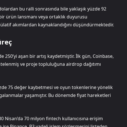
olardan bu ralli sonrasında bile yaklaşık yüzde 92
bir ürün lansmanı veya ortaklık duyurusu
külatif akımlardan kaynaklandığını düşündürmektedir.
üreç
 250’yi aşan bir artış kaydetmiştir. İlk gün, Coinbase,
stelenmiş ve proje topluluğuna airdrop dağıtımı
zde 75 değer kaybetmesi ve oyun tokenlerine yönelik
galanmalar yaşamıştır. Bu dönemde fiyat hareketleri
 Nisan’da 70 milyon fintech kullanıcısına erişim
 ise Binance, B3 vadeli işlem sözleşmesini listeden