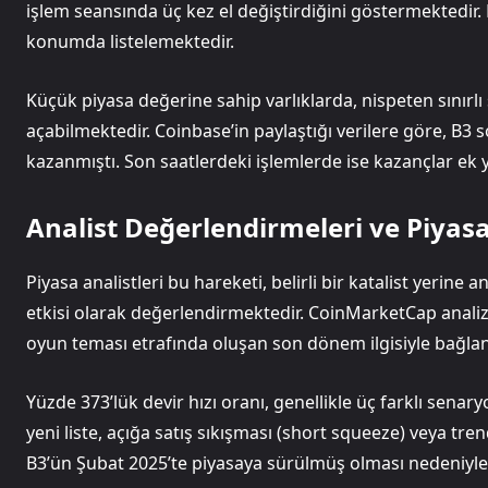
işlem seansında üç kez el değiştirdiğini göstermektedir.
konumda listelemektedir.
Küçük piyasa değerine sahip varlıklarda, nispeten sınırlı 
açabilmektedir. Coinbase’in paylaştığı verilere göre, B3 
kazanmıştı. Son saatlerdeki işlemlerde ise kazançlar ek y
Analist Değerlendirmeleri ve Piyas
Piyasa analistleri bu hareketi, belirli bir katalist yerin
etkisi olarak değerlendirmektedir. CoinMarketCap analiz 
oyun teması etrafında oluşan son dönem ilgisiyle bağlan
Yüzde 373’lük devir hızı oranı, genellikle üç farklı senary
yeni liste, açığa satış sıkışması (short squeeze) veya tre
B3’ün Şubat 2025’te piyasaya sürülmüş olması nedeniyle