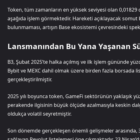
Token, tüm zamanların en yüksek seviyesi olan 0,01829 d
aşağıda işlem görmektedir. Hareketi açıklayacak somut 
bulunmaması, artışın Base ekosistemi çevresindeki spe
Lansmanından Bu Yana Yaşanan S
B3, Şubat 2025’te halka açılmış ve ilk işlem gününde yüzde
Bybit ve MEXC dahil olmak üzere birden fazla borsada li
gerçekleştirilmiştir.
2025 yılı boyunca token, GameFi sektörünün yaklaşık yü
perakende ilgisinin büyük ölçüde azalmasıyla keskin dal
oldukça volatil seyretmiştir.
Son dönemde gerçekleşen önemli gelişmeler arasında, 30
sağlayan Revolut listelemesi öne çıkmaktadır. 23 Nisan’da