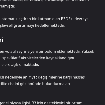
lamıştır.
ni otomatikleştiren bir katman olan B3OS’u devreye
işlevselliği artırmayı hedeflemektedir.
ri
n volatil seyrine yeni bir bölüm eklemektedir. Yüksek
li spekülatif aktivitelerden kaynaklandığını
melere açık olmaktadır.
tısı nedeniyle ani fiyat değişimlerine karşı hassas
atilite riskini göz önünde bulundurmaları
nel piyasa ilgisi, B3 için destekleyici bir ortam