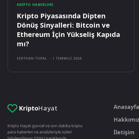
KRIPTO HABERLERI
Kripto Piyasasında Dipten
Dönüş Sinyalleri: Bitcoin ve
Ethereum İçin Yükseliş Kapıda
mı?
SERTHAN TOPAL
-
1 TEMMUZ 2026
Anasayf
Kripto
Hayat
Hakkımı
Kripto Hayat güncel ve son dakika kripto
İletişim
para haberleri ve analizleriyle sizleri
bilgilendiriyor. Eğitici içerikleriyle