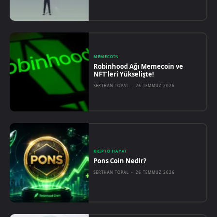
MEMECOIN
Robinhood Ağı Memecoin ve
NFT’leri Yükselişte!
SERTHAN TOPAL
-
26 TEMMUZ 2026
KRIPTO HAYAT
Pons Coin Nedir?
SERTHAN TOPAL
-
26 TEMMUZ 2026