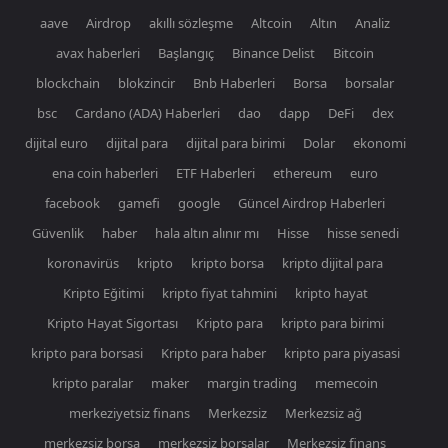
aave
Airdrop
akıllı sözleşme
Altcoin
Altın
Analiz
avax haberleri
Başlangıç
Binance Delist
Bitcoin
blockchain
blokzincir
Bnb Haberleri
Borsa
borsalar
bsc
Cardano (ADA) Haberleri
dao
dapp
DeFi
dex
dijital euro
dijital para
dijital para birimi
Dolar
ekonomi
ena coin haberleri
ETF Haberleri
ethereum
euro
facebook
gamefi
google
Güncel Airdrop Haberleri
Güvenlik
haber
hala altın alınır mı
Hisse
hisse senedi
koronavirüs
kripto
kripto borsa
kripto dijital para
Kripto Eğitimi
kripto fiyat tahmini
kripto hayat
Kripto Hayat Sigortası
Kripto para
kripto para birimi
kripto para borsasi
Kripto para haber
kripto para piyasasi
kripto paralar
maker
margin trading
memecoin
merkeziyetsiz finans
Merkezsiz
Merkezsiz ağ
merkezsiz borsa
merkezsiz borsalar
Merkezsiz finans