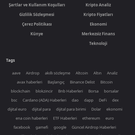
Şartlar ve Kullanım Koşulları
Kripto Analiz
Gizlilik Sözleşmesi
Kripto Fiyatları
Çerez Politikası
Ekonomi
Künye
Merkezsiz Finans
Teknoloji
Tags
aave
Airdrop
akıllı sözleşme
Altcoin
Altın
Analiz
avax haberleri
Başlangıç
Binance Delist
Bitcoin
blockchain
blokzincir
Bnb Haberleri
Borsa
borsalar
bsc
Cardano (ADA) Haberleri
dao
dapp
DeFi
dex
dijital euro
dijital para
dijital para birimi
Dolar
ekonomi
ena coin haberleri
ETF Haberleri
ethereum
euro
facebook
gamefi
google
Güncel Airdrop Haberleri