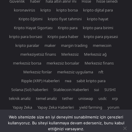
Güvenlik
haber
hala altın alınır mı
Hisse
hisse senedi
koronavirüs
kripto
kripto borsa
kripto dijital para
Kripto Eğitimi
kripto fiyat tahmini
kripto hayat
Kripto Hayat Sigortası
Kripto para
kripto para birimi
kripto para borsasi
Kripto para haber
kripto para piyasasi
kripto paralar
maker
margin trading
memecoin
merkeziyetsiz finans
Merkezsiz
Merkezsiz ağ
merkezsiz borsa
merkezsiz borsalar
Merkezsiz finans
Merkezsiz fonlar
merkezsiz uygulama
nft
Ripple (XRP) Haberleri
rwa
sabit kripto para
Solana (Sol) haberleri
Stablecoin Haberleri
sui
SUSHI
teknik analiz
temel analiz
tether
uniswap
usdc
xrp
Yapay Zeka
Yapay Zeka Haberleri
yield farming
yorum
Web sitemizde size en iyi deneyimi sunabilmemiz için çerezleri
kullanıyoruz. Bu siteyi kullanmaya devam ederseniz, bunu kabul
ettiğinizi varsayarız.