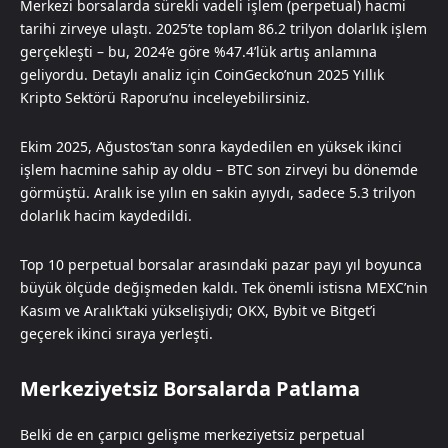
Merkezi borsalarda sürekli vadeli işlem (perpetual) hacmi
tarihi zirveye ulaştı. 2025’te toplam 86.2 trilyon dolarlık işlem
gerçekleşti – bu, 2024’e göre %47.4’lük artış anlamına
geliyordu. Detaylı analiz için CoinGecko’nun 2025 Yıllık
Kripto Sektörü Raporu’nu inceleyebilirsiniz.
Ekim 2025, Ağustos’tan sonra kaydedilen en yüksek ikinci
işlem hacmine sahip ay oldu – BTC son zirveyi bu dönemde
görmüştü. Aralık ise yılın en sakin ayıydı, sadece 5.3 trilyon
dolarlık hacim kaydedildi.
Top 10 perpetual borsalar arasındaki pazar payı yıl boyunca
büyük ölçüde değişmeden kaldı. Tek önemli istisna MEXC’nin
Kasım ve Aralık’taki yükselişiydi; OKX, Bybit ve Bitget’i
geçerek ikinci sıraya yerleşti.
Merkeziyetsiz Borsalarda Patlama
Belki de en çarpıcı gelişme merkeziyetsiz perpetual