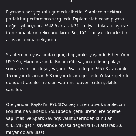
Piyasada her şey kötü gitmedi elbette. Stablecoin sektörü
parlak bir performans sergiledi. Toplam stablecoin piyasa
değeri yıl boyunca %48.9 artarak 311 milyar dolara ulaştı ve
tüm zamanların rekorunu kırdı. Bu, 102.1 milyar dolarlık bir
artış anlamına geliyordu.
Stablecoin piyasasında ilginç değişimler yaşandı. Ethena’nın
USDe’si, Ekim ortasında Binance’de yaşanan depeg olayı
sonrası sert bir düşüş yaşadı. Piyasa değeri %57.3 azalarak
15 milyar dolardan 6.3 milyar dolara geriledi. Yüksek getirili
döngü stratejilerine olan yatırımcı güveni ciddi şekilde
sarsıldı.
Öte yandan PayPal’ın PYUSD’si beşinci en büyük stablecoin
konumuna yükseldi. YouTube’da içerik üreticilere ödeme
yapılması ve Spark Savings Vault üzerinden sunulan
%4.25’lik getiri sayesinde piyasa değeri %48.4 artarak 3.6
milyar dolara ulaştı.