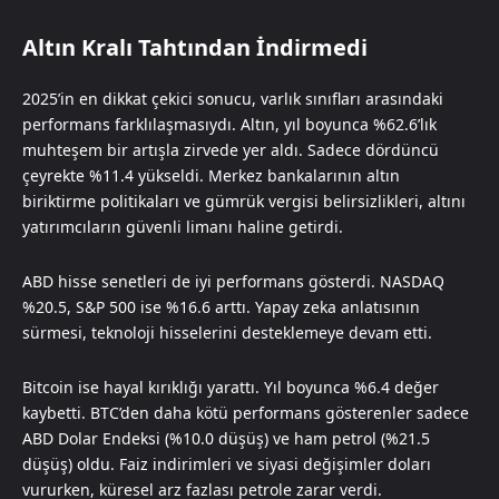
Altın Kralı Tahtından İndirmedi
2025’in en dikkat çekici sonucu, varlık sınıfları arasındaki
performans farklılaşmasıydı. Altın, yıl boyunca %62.6’lık
muhteşem bir artışla zirvede yer aldı. Sadece dördüncü
çeyrekte %11.4 yükseldi. Merkez bankalarının altın
biriktirme politikaları ve gümrük vergisi belirsizlikleri, altını
yatırımcıların güvenli limanı haline getirdi.
ABD hisse senetleri de iyi performans gösterdi. NASDAQ
%20.5, S&P 500 ise %16.6 arttı. Yapay zeka anlatısının
sürmesi, teknoloji hisselerini desteklemeye devam etti.
Bitcoin ise hayal kırıklığı yarattı. Yıl boyunca %6.4 değer
kaybetti. BTC’den daha kötü performans gösterenler sadece
ABD Dolar Endeksi (%10.0 düşüş) ve ham petrol (%21.5
düşüş) oldu. Faiz indirimleri ve siyasi değişimler doları
vururken, küresel arz fazlası petrole zarar verdi.