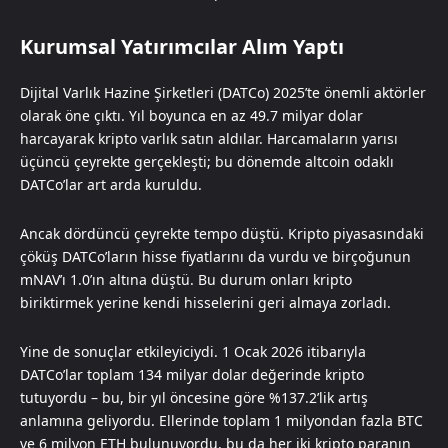
Kurumsal Yatırımcılar Alım Yaptı
Dijital Varlık Hazine Şirketleri (DATCo) 2025’te önemli aktörler
olarak öne çıktı. Yıl boyunca en az 49.7 milyar dolar
harcayarak kripto varlık satın aldılar. Harcamaların yarısı
üçüncü çeyrekte gerçekleşti; bu dönemde altcoin odaklı
DATCo’lar art arda kuruldu.
Ancak dördüncü çeyrekte tempo düştü. Kripto piyasasındaki
çöküş DATCo’ların hisse fiyatlarını da vurdu ve birçoğunun
mNAV’ı 1.0’ın altına düştü. Bu durum onları kripto
biriktirmek yerine kendi hisselerini geri almaya zorladı.
Yine de sonuçlar etkileyiciydi. 1 Ocak 2026 itibarıyla
DATCo’lar toplam 134 milyar dolar değerinde kripto
tutuyordu – bu, bir yıl öncesine göre %137.2’lik artış
anlamına geliyordu. Ellerinde toplam 1 milyondan fazla BTC
ve 6 milyon ETH bulunuyordu, bu da her iki kripto paranın