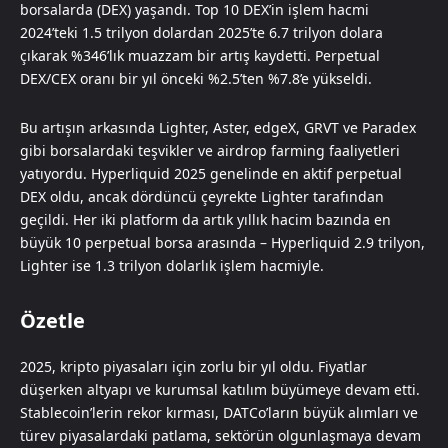
borsalarda (DEX) yaşandı. Top 10 DEX’in işlem hacmi
2024’teki 1.5 trilyon dolardan 2025’te 6.7 trilyon dolara
çıkarak %346’lık muazzam bir artış kaydetti. Perpetual
DEX/CEX oranı bir yıl önceki %2.5’ten %7.8’e yükseldi.
Bu artışın arkasında Lighter, Aster, edgeX, GRVT ve Paradex
gibi borsalardaki teşvikler ve airdrop farming faaliyetleri
yatıyordu. Hyperliquid 2025 genelinde en aktif perpetual
DEX oldu, ancak dördüncü çeyrekte Lighter tarafından
geçildi. Her iki platform da artık yıllık hacim bazında en
büyük 10 perpetual borsa arasında – Hyperliquid 2.9 trilyon,
Lighter ise 1.3 trilyon dolarlık işlem hacmiyle.
Özetle
2025, kripto piyasaları için zorlu bir yıl oldu. Fiyatlar
düşerken altyapı ve kurumsal katılım büyümeye devam etti.
Stablecoin’lerin rekor kırması, DATCo’ların büyük alımları ve
türev piyasalardaki patlama, sektörün olgunlaşmaya devam