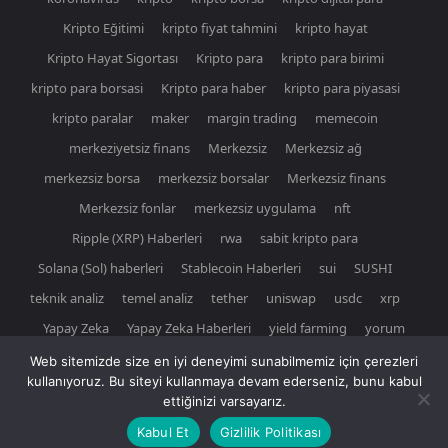
Kripto Eğitimi
kripto fiyat tahmini
kripto hayat
Kripto Hayat Sigortası
Kripto para
kripto para birimi
kripto para borsasi
Kripto para haber
kripto para piyasasi
kripto paralar
maker
margin trading
memecoin
merkeziyetsiz finans
Merkezsiz
Merkezsiz ağ
merkezsiz borsa
merkezsiz borsalar
Merkezsiz finans
Merkezsiz fonlar
merkezsiz uygulama
nft
Ripple (XRP) Haberleri
rwa
sabit kripto para
Solana (Sol) haberleri
Stablecoin Haberleri
sui
SUSHI
teknik analiz
temel analiz
tether
uniswap
usdc
xrp
Yapay Zeka
Yapay Zeka Haberleri
yield farming
yorum
Web sitemizde size en iyi deneyimi sunabilmemiz için çerezleri
kullanıyoruz. Bu siteyi kullanmaya devam ederseniz, bunu kabul
ettiğinizi varsayarız.
© Newspaper WordPress Theme by TagDiv
Kabul Et
Gizlilik Politikası