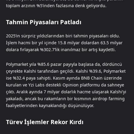
toplam arzının %5’inden fazlasına denk geliyordu.
Tahmin Piyasaları Patladı
2025’in sürpriz yıldızlarından biri tahmin piyasaları oldu.
İşlem hacmi bir yıl içinde 15.8 milyar dolardan 63.5 milyar
dolara fırlayarak %302.7’lik inanılmaz bir artış kaydetti.
Polymarket yıla %85.6 pazar payıyla başlasa da, dördüncü
çeyrekte Kalshi tarafından geçildi. Kalshi %39.6, Polymarket
ise %32.4 paya sahipti. Kasım ayında BNB Chain üzerinde
kurulan ve Yzi Labs destekli Opinion platformu da sahneye
çıktı. Aralık ayında 7 milyar dolarlık hacme ulaşarak Kalshi’yi
yakaladı, ancak bu rakamların bir kısmının airdrop farming
faaliyetlerinden kaynaklandığı düşünülüyor.
Türev İşlemler Rekor Kırdı