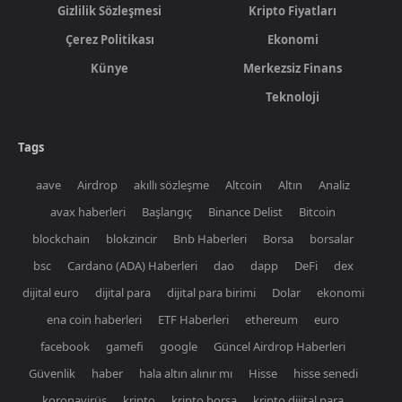
Gizlilik Sözleşmesi
Kripto Fiyatları
Çerez Politikası
Ekonomi
Künye
Merkezsiz Finans
Teknoloji
Tags
aave
Airdrop
akıllı sözleşme
Altcoin
Altın
Analiz
avax haberleri
Başlangıç
Binance Delist
Bitcoin
blockchain
blokzincir
Bnb Haberleri
Borsa
borsalar
bsc
Cardano (ADA) Haberleri
dao
dapp
DeFi
dex
dijital euro
dijital para
dijital para birimi
Dolar
ekonomi
ena coin haberleri
ETF Haberleri
ethereum
euro
facebook
gamefi
google
Güncel Airdrop Haberleri
Güvenlik
haber
hala altın alınır mı
Hisse
hisse senedi
koronavirüs
kripto
kripto borsa
kripto dijital para