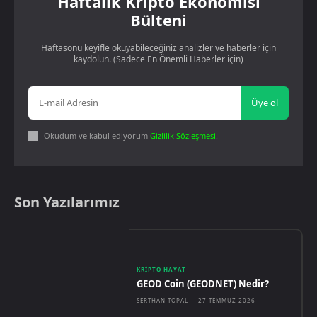
Haftalık Kripto Ekonomisi
Bülteni
Haftasonu keyifle okuyabileceğiniz analizler ve haberler için
kaydolun. (Sadece En Önemli Haberler için)
Üye ol
Okudum ve kabul ediyorum
Gizlilik Sözleşmesi
.
Son Yazılarımız
KRIPTO HAYAT
GEOD Coin (GEODNET) Nedir?
SERTHAN TOPAL
-
27 TEMMUZ 2026