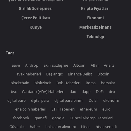
Gizlilik Sözleşmesi
Kripto Fiyatları
Çerez Politikası
Ekonomi
Künye
Merkezsiz Finans
Teknoloji
Tags
aave
Airdrop
akıllı sözleşme
Altcoin
Altın
Analiz
avax haberleri
Başlangıç
Binance Delist
Bitcoin
blockchain
blokzincir
Bnb Haberleri
Borsa
borsalar
bsc
Cardano (ADA) Haberleri
dao
dapp
DeFi
dex
dijital euro
dijital para
dijital para birimi
Dolar
ekonomi
ena coin haberleri
ETF Haberleri
ethereum
euro
facebook
gamefi
google
Güncel Airdrop Haberleri
Güvenlik
haber
hala altın alınır mı
Hisse
hisse senedi