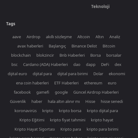
Teknoloji
Tags
aave
Airdrop
akıllı sözleşme
Altcoin
Altın
Analiz
avax haberleri
Başlangıç
Binance Delist
Bitcoin
blockchain
blokzincir
Bnb Haberleri
Borsa
borsalar
bsc
Cardano (ADA) Haberleri
dao
dapp
DeFi
dex
dijital euro
dijital para
dijital para birimi
Dolar
ekonomi
ena coin haberleri
ETF Haberleri
ethereum
euro
facebook
gamefi
google
Güncel Airdrop Haberleri
Güvenlik
haber
hala altın alınır mı
Hisse
hisse senedi
koronavirüs
kripto
kripto borsa
kripto dijital para
Kripto Eğitimi
kripto fiyat tahmini
kripto hayat
Kripto Hayat Sigortası
Kripto para
kripto para birimi