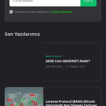
Üye ol
Okudum ve kabul ediyorum
Gizlilik Sözleşmesi
.
Son Yazılarımız
KRIPTO HAYAT
GEOD Coin (GEODNET) Nedir?
SERTHAN TOPAL
-
27 TEMMUZ 2026
Lorenzo Protocol (BANK) Bitcoin
Getirisinde Yeni Dönemi Zorluyor