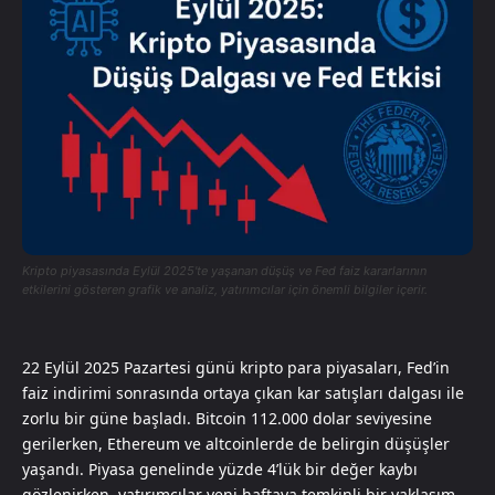
Kripto piyasasında Eylül 2025'te yaşanan düşüş ve Fed faiz kararlarının
etkilerini gösteren grafik ve analiz, yatırımcılar için önemli bilgiler içerir.
22 Eylül 2025 Pazartesi günü kripto para piyasaları, Fed’in
faiz indirimi sonrasında ortaya çıkan kar satışları dalgası ile
zorlu bir güne başladı. Bitcoin 112.000 dolar seviyesine
gerilerken, Ethereum ve altcoinlerde de belirgin düşüşler
yaşandı. Piyasa genelinde yüzde 4’lük bir değer kaybı
gözlenirken, yatırımcılar yeni haftaya temkinli bir yaklaşım