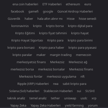
ena coin haberleri
ETF Haberleri
ethereum
euro
facebook
gamefi
google
Güncel Airdrop Haberleri
Güvenlik
haber
hala altın alınır mı
Hisse
hisse senedi
koronavirüs
kripto
kripto borsa
kripto dijital para
Kripto Eğitimi
kripto fiyat tahmini
kripto hayat
Kripto Hayat Sigortası
Kripto para
kripto para birimi
kripto para borsasi
Kripto para haber
kripto para piyasasi
kripto paralar
maker
margin trading
memecoin
merkeziyetsiz finans
Merkezsiz
Merkezsiz ağ
merkezsiz borsa
merkezsiz borsalar
Merkezsiz finans
Merkezsiz fonlar
merkezsiz uygulama
nft
Ripple (XRP) Haberleri
rwa
sabit kripto para
Solana (Sol) haberleri
Stablecoin Haberleri
sui
SUSHI
teknik analiz
temel analiz
tether
uniswap
usdc
xrp
Yapay Zeka
Yapay Zeka Haberleri
yield farming
yorum