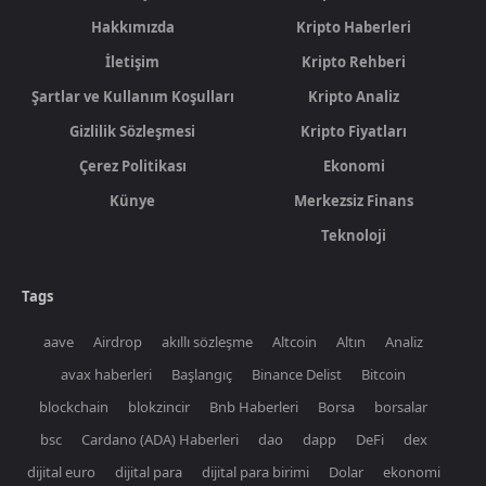
Hakkımızda
Kripto Haberleri
İletişim
Kripto Rehberi
Şartlar ve Kullanım Koşulları
Kripto Analiz
Gizlilik Sözleşmesi
Kripto Fiyatları
Çerez Politikası
Ekonomi
Künye
Merkezsiz Finans
Teknoloji
Tags
aave
Airdrop
akıllı sözleşme
Altcoin
Altın
Analiz
avax haberleri
Başlangıç
Binance Delist
Bitcoin
blockchain
blokzincir
Bnb Haberleri
Borsa
borsalar
bsc
Cardano (ADA) Haberleri
dao
dapp
DeFi
dex
dijital euro
dijital para
dijital para birimi
Dolar
ekonomi