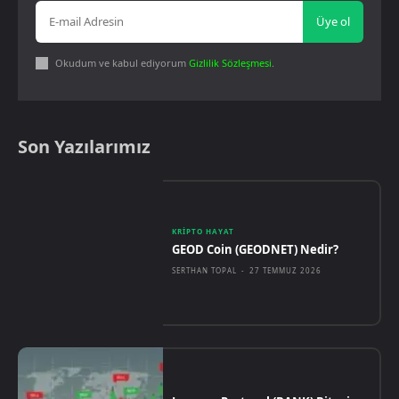
Üye ol
Okudum ve kabul ediyorum
Gizlilik Sözleşmesi
.
Son Yazılarımız
KRIPTO HAYAT
GEOD Coin (GEODNET) Nedir?
SERTHAN TOPAL
-
27 TEMMUZ 2026