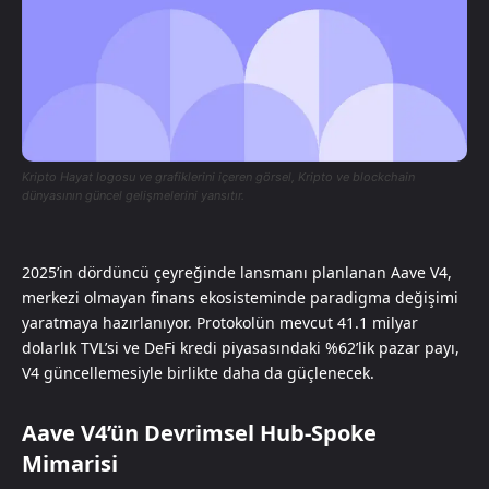
Kripto Hayat logosu ve grafiklerini içeren görsel, Kripto ve blockchain
dünyasının güncel gelişmelerini yansıtır.
2025’in dördüncü çeyreğinde lansmanı planlanan Aave V4,
merkezi olmayan finans ekosisteminde paradigma değişimi
yaratmaya hazırlanıyor. Protokolün mevcut 41.1 milyar
dolarlık TVL’si ve DeFi kredi piyasasındaki %62’lik pazar payı,
V4 güncellemesiyle birlikte daha da güçlenecek.
Aave V4’ün Devrimsel Hub-Spoke
Mimarisi