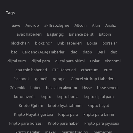
Tags
aave
Airdrop
akıllı sözleşme
Altcoin
Altın
Analiz
avax haberleri
Başlangıç
Binance Delist
Bitcoin
blockchain
blokzincir
Bnb Haberleri
Borsa
borsalar
bsc
Cardano (ADA) Haberleri
dao
dapp
DeFi
dex
dijital euro
dijital para
dijital para birimi
Dolar
ekonomi
ena coin haberleri
ETF Haberleri
ethereum
euro
facebook
gamefi
google
Güncel Airdrop Haberleri
Güvenlik
haber
hala altın alınır mı
Hisse
hisse senedi
koronavirüs
kripto
kripto borsa
kripto dijital para
Kripto Eğitimi
kripto fiyat tahmini
kripto hayat
Kripto Hayat Sigortası
Kripto para
kripto para birimi
kripto para borsasi
Kripto para haber
kripto para piyasasi
kripto paralar
maker
margin trading
memecoin