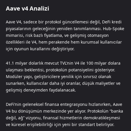
Aave v4 Analizi
Aave V4, sadece bir protokol güncellemesi değil, DeFi kredi
piyasalarının geleceğinin yeniden tanımlanması. Hub-Spoke
mimarisi, risk bazlı fiyatlama, ve gelişmiş otomasyon
özellikleri ile V4, hem perakende hem kurumsal kullanıcılar
için oyunun kurallarını değiştiriyor.
41.1 milyar dolarlık mevcut TVL’nin V4 ile 100 milyar dolara
ulaşması beklentisi, protokolün potansiyelini gösteriyor.
Modüler yapı, geliştiricilere yenilik için sınırsız olanak
sunarken, kullanıcılar daha iyi oranlar, düşük maliyetler ve
gelişmiş deneyimden faydalanacak.
DeFi’nin geleneksel finansa entegrasyonu hızlanırken, Aave
V4 bu dönüşümün merkezinde yer alıyor. Protokolün “banka
değil, ağ” vizyonu, finansal hizmetlerin demokratikleşmesi
ve küresel erişilebilirliği için yeni bir standart belirliyor.