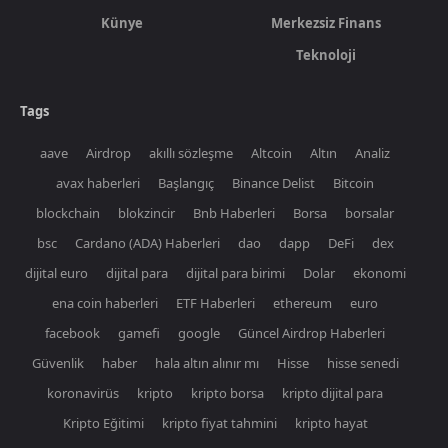
Künye
Merkezsiz Finans
Teknoloji
Tags
aave
Airdrop
akıllı sözleşme
Altcoin
Altın
Analiz
avax haberleri
Başlangıç
Binance Delist
Bitcoin
blockchain
blokzincir
Bnb Haberleri
Borsa
borsalar
bsc
Cardano (ADA) Haberleri
dao
dapp
DeFi
dex
dijital euro
dijital para
dijital para birimi
Dolar
ekonomi
ena coin haberleri
ETF Haberleri
ethereum
euro
facebook
gamefi
google
Güncel Airdrop Haberleri
Güvenlik
haber
hala altın alınır mı
Hisse
hisse senedi
koronavirüs
kripto
kripto borsa
kripto dijital para
Kripto Eğitimi
kripto fiyat tahmini
kripto hayat