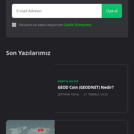
Üye ol
Okudum ve kabul ediyorum
Gizlilik Sözleşmesi
.
Son Yazılarımız
KRIPTO HAYAT
GEOD Coin (GEODNET) Nedir?
SERTHAN TOPAL
-
27 TEMMUZ 2026