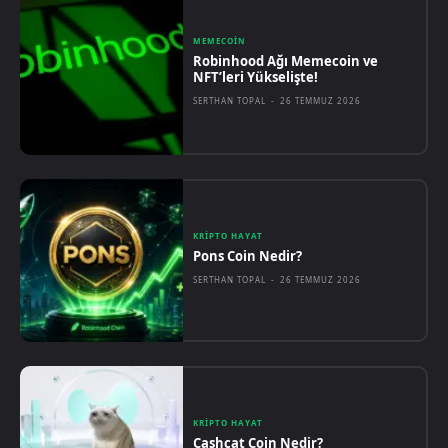
MEMECOIN
Robinhood Ağı Memecoin ve
NFT’leri Yükselişte!
SERTHAN TOPAL
-
26 TEMMUZ 2026
KRIPTO HAYAT
Pons Coin Nedir?
SERTHAN TOPAL
-
26 TEMMUZ 2026
KRIPTO HAYAT
Cashcat Coin Nedir?