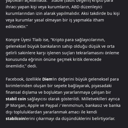
yaptıkları açıklamada: ” Stable (sabit değerli) kripto para
ihracı yapan kişi veya kurumların, ABD düzenleyici
kurumlarından izin alarak yapılmalıdır. Aksi takdirde bu kişi
veya kurumlar yasal olmayan bir iş yapmakla itham
edilecektir.”
Kongre Üyesi Tlaib ise, “Kripto para sağlayıcılarının,
geleneksel büyük bankaların sahip olduğu düşük ve orta
gelirli sakinlere karşı işlenen suçları tekrarlamasını önleme
konusunda eğrinin önüne geçmek kritik derecede
önemlidir,” dedi.
Facebook, özellikle
Diem
‘in değerini büyük geleneksel para
birimlerinden oluşan bir sepete bağlayarak, piyasadaki
finansal dışlama ve boşluktan yararlanmaya çalışan bir
stabil coin
sağlayıcısı olarak gösterildi. Milletvekilleri ayrıca
JP Morgan, Apple ve Paypal / Venmo’nun, bankasız ve banka
dışı topluluklardan yararlanmak amacı ile kendi
stabilcoin
lerini çıkarmayı da düşündüklerini belirtiyorlar.