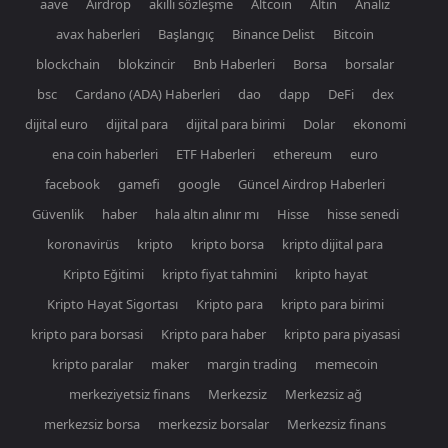
aave
Airdrop
akıllı sözleşme
Altcoin
Altın
Analiz
avax haberleri
Başlangıç
Binance Delist
Bitcoin
blockchain
blokzincir
Bnb Haberleri
Borsa
borsalar
bsc
Cardano (ADA) Haberleri
dao
dapp
DeFi
dex
dijital euro
dijital para
dijital para birimi
Dolar
ekonomi
ena coin haberleri
ETF Haberleri
ethereum
euro
facebook
gamefi
google
Güncel Airdrop Haberleri
Güvenlik
haber
hala altın alınır mı
Hisse
hisse senedi
koronavirüs
kripto
kripto borsa
kripto dijital para
Kripto Eğitimi
kripto fiyat tahmini
kripto hayat
Kripto Hayat Sigortası
Kripto para
kripto para birimi
kripto para borsasi
Kripto para haber
kripto para piyasasi
kripto paralar
maker
margin trading
memecoin
merkeziyetsiz finans
Merkezsiz
Merkezsiz ağ
merkezsiz borsa
merkezsiz borsalar
Merkezsiz finans