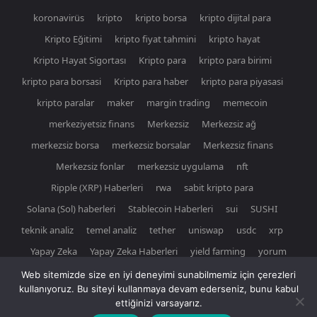
koronavirüs
kripto
kripto borsa
kripto dijital para
Kripto Eğitimi
kripto fiyat tahmini
kripto hayat
Kripto Hayat Sigortası
Kripto para
kripto para birimi
kripto para borsasi
Kripto para haber
kripto para piyasasi
kripto paralar
maker
margin trading
memecoin
merkeziyetsiz finans
Merkezsiz
Merkezsiz ağ
merkezsiz borsa
merkezsiz borsalar
Merkezsiz finans
Merkezsiz fonlar
merkezsiz uygulama
nft
Ripple (XRP) Haberleri
rwa
sabit kripto para
Solana (Sol) haberleri
Stablecoin Haberleri
sui
SUSHI
teknik analiz
temel analiz
tether
uniswap
usdc
xrp
Yapay Zeka
Yapay Zeka Haberleri
yield farming
yorum
Web sitemizde size en iyi deneyimi sunabilmemiz için çerezleri
kullanıyoruz. Bu siteyi kullanmaya devam ederseniz, bunu kabul
ettiğinizi varsayarız.