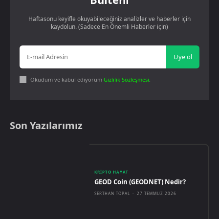
Haftasonu keyifle okuyabileceğiniz analizler ve haberler için
kaydolun. (Sadece En Önemli Haberler için)
Üye ol
Okudum ve kabul ediyorum
Gizlilik Sözleşmesi
.
Son Yazılarımız
KRIPTO HAYAT
GEOD Coin (GEODNET) Nedir?
SERTHAN TOPAL
-
27 TEMMUZ 2026