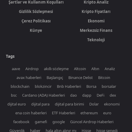
Şartlar ve Kullanım Koşulları
Kripto Analiz
Gizlilik Sözleşmesi
Kripto Fiyatları
Çerez Politikası
Ekonomi
Künye
Merkezsiz Finans
Teknoloji
Tags
aave
Airdrop
akıllı sözleşme
Altcoin
Altın
Analiz
avax haberleri
Başlangıç
Binance Delist
Bitcoin
blockchain
blokzincir
Bnb Haberleri
Borsa
borsalar
bsc
Cardano (ADA) Haberleri
dao
dapp
DeFi
dex
dijital euro
dijital para
dijital para birimi
Dolar
ekonomi
ena coin haberleri
ETF Haberleri
ethereum
euro
facebook
gamefi
google
Güncel Airdrop Haberleri
Güvenlik
haber
hala altın alınır mı
Hisse
hisse senedi