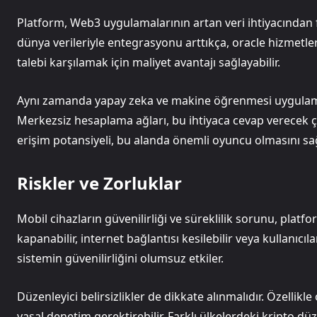
Platform, Web3 uygulamalarının artan veri ihtiyacından
dünya verileriyle entegrasyonu arttıkça, oracle hizmetleri
talebi karşılamak için maliyet avantajı sağlayabilir.
Aynı zamanda yapay zeka ve makine öğrenmesi uygulamala
Merkezsiz hesaplama ağları, bu ihtiyaca cevap verecek çö
erişim potansiyeli, bu alanda önemli oyuncu olmasını sağ
Riskler ve Zorluklar
Mobil cihazların güvenilirliği ve süreklilik sorunu, plat
kapanabilir, internet bağlantısı kesilebilir veya kullanı
sistemin güvenilirliğini olumsuz etkiler.
Düzenleyici belirsizlikler de dikkate alınmalıdır. Özellik
yasal denetim gerektirebilir. Farklı ülkelerdeki kripto 