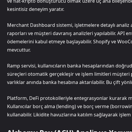
ve fiat-kripto dönüştürücü olmak üzere üç ana bileşenden
kesintisiz deneyim yaratır.
Merchant Dashboard sistemi, işletmelere detaylı analiz ar
raporları ve müşteri davranış analizleri yapılabilir. API e
ödemelerini kabul etmeye başlayabilir. Shopify ve WooCo
mevcuttur.
Ramp servisi, kullanıcıların banka hesaplarından doğrud
süreçleri otomatik gerçekleşir ve işlem limitleri müşteri p
varlıklar anında banka hesabına aktarılabilir. Bu çift yönlü 
Platform, DeFi protokolleriyle entegrasyonlar kurarak me
Kullanıcılar borç alma (lending) ve borç verme (borrowi
kullanabilir. Likidite havuzlarına katılım sağlayarak işlem 