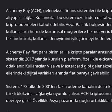
Alchemy Pay (ACH), geleneksel finans sistemleri ile kr
altyapısı sağlar. Kullanıcılar bu sistem üzerinden dijital v
kripto ödemeleri kabul edebilir. Asya-Pasifik bölgesinde
kullanıcılara hem de kurumsal müşterilere hizmet verir. B
hızlandırarak, kullanıcı deneyimini iyileştirmeyi hedefler.
Alchemy Pay, fiat para birimleri ile kripto paralar ar
sistemdir. 2017 yılında kurulan platform, özellikle e-ti
odaklanır. Kullanıcılar Visa ve Mastercard gibi gelenekse
ellerindeki dijital varlıkları anında fiat paraya çevirebilir.
Sistem, 173 ülkede 300’den fazla ödeme kanalını destek
farklı blokzincir ağlarıyla uyumlu çalışır. ACH kriptosu
devreye girer. Özellikle Asya pazarında güçlü ortaklıkl