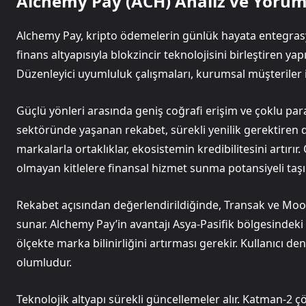
Alchemy Pay (ACH) Analiz ve Yoru
Alchemy Pay, kripto ödemelerin günlük hayata entegra
finans altyapısıyla blokzincir teknolojisini birleştiren ya
Düzenleyici uyumluluk çalışmaları, kurumsal müşteriler i
Güçlü yönleri arasında geniş coğrafi erişim ve çoklu par
sektöründe yaşanan rekabet, sürekli yenilik gerektiren 
markalarla ortaklıklar, ekosistemin kredibilitesini artırı
olmayan kitlelere finansal hizmet sunma potansiyeli taşır
Rekabet açısından değerlendirildiğinde, Transak ve Moo
sunar. Alchemy Pay’in avantajı Asya-Pasifik bölgesindeki 
ölçekte marka bilinirliğini artırması gerekir. Kullanıcı d
olumludur.
Teknolojik altyapı sürekli güncellemeler alır. Katman-2 çö