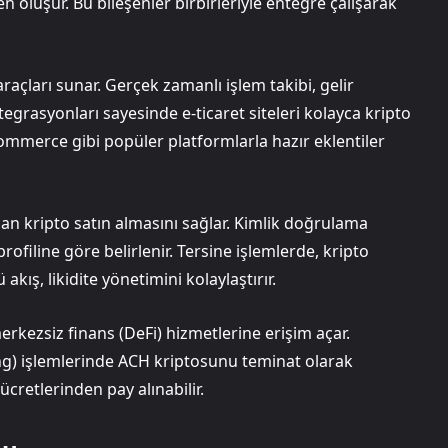
 oluşur. Bu bileşenler birbirleriyle entegre çalışarak
açları sunar. Gerçek zamanlı işlem takibi, gelir
ntegrasyonları sayesinde e-ticaret siteleri kolayca kripto
mmerce gibi popüler platformlarla hazır eklentiler
an kripto satın almasını sağlar. Kimlik doğrulama
rofiline göre belirlenir. Tersine işlemlerde, kripto
akış, likidite yönetimini kolaylaştırır.
rkezsiz finans (DeFi) hizmetlerine erişim açar.
ng) işlemlerinde ACH kriptosunu teminat olarak
ücretlerinden pay alınabilir.