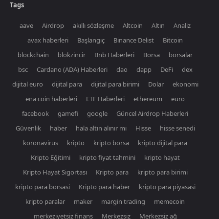
Tags
aave
Airdrop
akıllı sözleşme
Altcoin
Altın
Analiz
avax haberleri
Başlangıç
Binance Delist
Bitcoin
blockchain
blokzincir
Bnb Haberleri
Borsa
borsalar
bsc
Cardano (ADA) Haberleri
dao
dapp
DeFi
dex
dijital euro
dijital para
dijital para birimi
Dolar
ekonomi
ena coin haberleri
ETF Haberleri
ethereum
euro
facebook
gamefi
google
Güncel Airdrop Haberleri
Güvenlik
haber
hala altın alınır mı
Hisse
hisse senedi
koronavirüs
kripto
kripto borsa
kripto dijital para
Kripto Eğitimi
kripto fiyat tahmini
kripto hayat
Kripto Hayat Sigortası
Kripto para
kripto para birimi
kripto para borsasi
Kripto para haber
kripto para piyasasi
kripto paralar
maker
margin trading
memecoin
merkeziyetsiz finans
Merkezsiz
Merkezsiz ağ