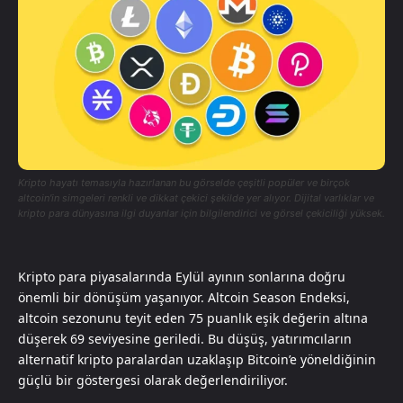
Kripto hayatı temasıyla hazırlanan bu görselde çeşitli popüler ve birçok
altcoin'in simgeleri renkli ve dikkat çekici şekilde yer alıyor. Dijital varlıklar ve
kripto para dünyasına ilgi duyanlar için bilgilendirici ve görsel çekiciliği yüksek.
Kripto para piyasalarında Eylül ayının sonlarına doğru
önemli bir dönüşüm yaşanıyor. Altcoin Season Endeksi,
altcoin sezonunu teyit eden 75 puanlık eşik değerin altına
düşerek 69 seviyesine geriledi. Bu düşüş, yatırımcıların
alternatif kripto paralardan uzaklaşıp Bitcoin’e yöneldiğinin
güçlü bir göstergesi olarak değerlendiriliyor.