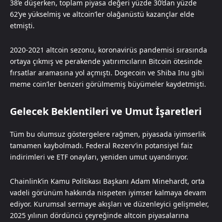
38’e düşerken, toplam piyasa değeri yüzde 30’dan yüzde
62’ye yükselmiş ve altcoin’ler olağanüstü kazançlar elde
etmişti.
2020-2021 altcoin sezonu, koronavirüs pandemisi sırasında
ortaya çıkmış ve perakende yatırımcıların Bitcoin ötesinde
fırsatlar aramasına yol açmıştı. Dogecoin ve Shiba Inu gibi
meme coin’ler benzeri görülmemiş büyümeler kaydetmişti.
Gelecek Beklentileri ve Umut İşaretleri
Tüm bu olumsuz göstergelere rağmen, piyasada iyimserlik
tamamen kaybolmadı. Federal Rezerv’in potansiyel faiz
indirimleri ve ETF onayları, yeniden umut uyandırıyor.
Chainlink’in Kamu Politikası Başkanı Adam Minehardt, orta
vadeli görünüm hakkında nispeten iyimser kalmaya devam
ediyor. Kurumsal sermaye akışları ve düzenleyici gelişmeler,
2025 yılının dördüncü çeyreğinde altcoin piyasalarına