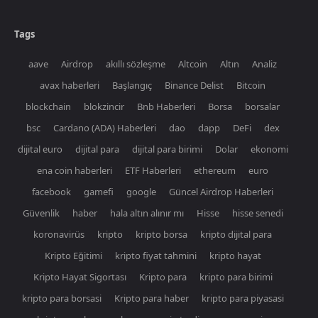
Tags
aave
Airdrop
akıllı sözleşme
Altcoin
Altın
Analiz
avax haberleri
Başlangıç
Binance Delist
Bitcoin
blockchain
blokzincir
Bnb Haberleri
Borsa
borsalar
bsc
Cardano (ADA) Haberleri
dao
dapp
DeFi
dex
dijital euro
dijital para
dijital para birimi
Dolar
ekonomi
ena coin haberleri
ETF Haberleri
ethereum
euro
facebook
gamefi
google
Güncel Airdrop Haberleri
Güvenlik
haber
hala altın alınır mı
Hisse
hisse senedi
koronavirüs
kripto
kripto borsa
kripto dijital para
Kripto Eğitimi
kripto fiyat tahmini
kripto hayat
Kripto Hayat Sigortası
Kripto para
kripto para birimi
kripto para borsasi
Kripto para haber
kripto para piyasasi