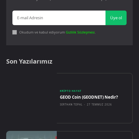
Üye ol
Okudum ve kabul ediyorum
Gizlilik Sözleşmesi
.
Son Yazılarımız
KRIPTO HAYAT
GEOD Coin (GEODNET) Nedir?
SERTHAN TOPAL
-
27 TEMMUZ 2026