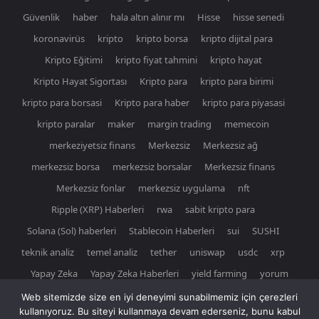
Güvenlik
haber
hala altın alınır mı
Hisse
hisse senedi
koronavirüs
kripto
kripto borsa
kripto dijital para
Kripto Eğitimi
kripto fiyat tahmini
kripto hayat
Kripto Hayat Sigortası
Kripto para
kripto para birimi
kripto para borsasi
Kripto para haber
kripto para piyasasi
kripto paralar
maker
margin trading
memecoin
merkeziyetsiz finans
Merkezsiz
Merkezsiz ağ
merkezsiz borsa
merkezsiz borsalar
Merkezsiz finans
Merkezsiz fonlar
merkezsiz uygulama
nft
Ripple (XRP) Haberleri
rwa
sabit kripto para
Solana (Sol) haberleri
Stablecoin Haberleri
sui
SUSHI
teknik analiz
temel analiz
tether
uniswap
usdc
xrp
Yapay Zeka
Yapay Zeka Haberleri
yield farming
yorum
Web sitemizde size en iyi deneyimi sunabilmemiz için çerezleri
kullanıyoruz. Bu siteyi kullanmaya devam ederseniz, bunu kabul