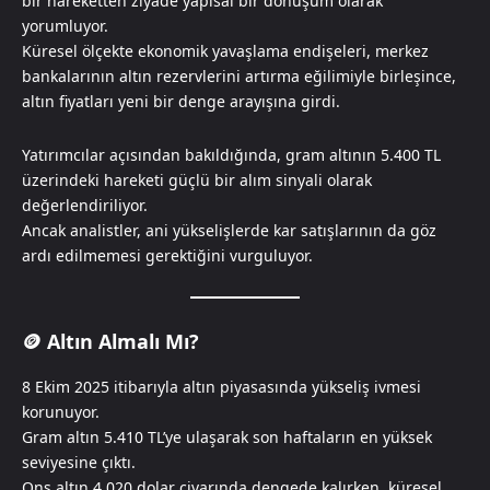
bir hareketten ziyade yapısal bir dönüşüm olarak
yorumluyor.
Küresel ölçekte ekonomik yavaşlama endişeleri, merkez
bankalarının altın rezervlerini artırma eğilimiyle birleşince,
altın fiyatları yeni bir denge arayışına girdi.
Yatırımcılar açısından bakıldığında, gram altının 5.400 TL
üzerindeki hareketi güçlü bir alım sinyali olarak
değerlendiriliyor.
Ancak analistler, ani yükselişlerde kar satışlarının da göz
ardı edilmemesi gerektiğini vurguluyor.
🪙
Altın Almalı Mı?
8 Ekim 2025 itibarıyla altın piyasasında yükseliş ivmesi
korunuyor.
Gram altın 5.410 TL’ye ulaşarak son haftaların en yüksek
seviyesine çıktı.
Ons altın 4.020 dolar civarında dengede kalırken, küresel