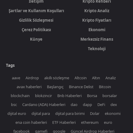
İletişim
Kripto Rehberi
Şartlar ve Kullanım Koşulları
Kripto Analiz
Gizlilik Sözleşmesi
Kripto Fiyatları
Çerez Politikası
Ekonomi
Künye
Merkezsiz Finans
Teknoloji
Tags
aave
Airdrop
akıllı sözleşme
Altcoin
Altın
Analiz
avax haberleri
Başlangıç
Binance Delist
Bitcoin
blockchain
blokzincir
Bnb Haberleri
Borsa
borsalar
bsc
Cardano (ADA) Haberleri
dao
dapp
DeFi
dex
dijital euro
dijital para
dijital para birimi
Dolar
ekonomi
ena coin haberleri
ETF Haberleri
ethereum
euro
facebook
gamefi
google
Güncel Airdrop Haberleri