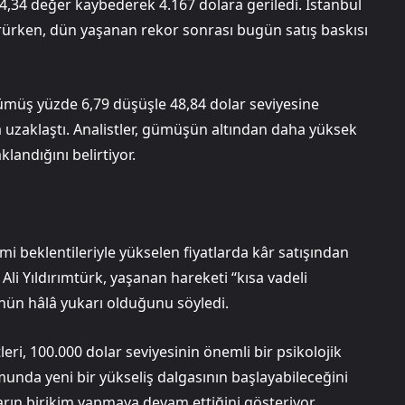
4,34 değer kaybederek 4.167 dolara geriledi. İstanbul
örürken, dün yaşanan rekor sonrası bugün satış baskısı
müş yüzde 6,79 düşüşle 48,84 dolar seviyesine
la uzaklaştı. Analistler, gümüşün altından daha yüksek
landığını belirtiyor.
mi beklentileriyle yükselen fiyatlarda kâr satışından
Ali Yıldırımtürk, yaşanan hareketi “kısa vadeli
ünün hâlâ yukarı olduğunu söyledi.
stleri, 100.000 dolar seviyesinin önemli bir psikolojik
nda yeni bir yükseliş dalgasının başlayabileceğini
ıların birikim yapmaya devam ettiğini gösteriyor.