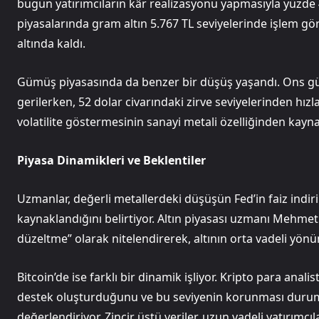
bugün yatırımcıların kâr realizasyonu yapmasıyla yüzde 
piyasalarında gram altın 5.767 TL seviyelerinde işlem g
altında kaldı.
Gümüş piyasasında da benzer bir düşüş yaşandı. Ons gü
gerilerken, 52 dolar civarındaki zirve seviyelerinden hız
volatilite göstermesinin sanayi metali özelliğinden kaynak
Piyasa Dinamikleri ve Beklentiler
Uzmanlar, değerli metallerdeki düşüşün Fed’in faiz indiri
kaynaklandığını belirtiyor. Altın piyasası uzmanı Mehmet 
düzeltme” olarak nitelendirerek, altının orta vadeli yön
Bitcoin’de ise farklı bir dinamik işliyor. Kripto para anali
destek oluşturduğunu ve bu seviyenin korunması durumu
değerlendiriyor. Zincir üstü veriler, uzun vadeli yatırımc