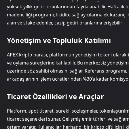
yüksek yıllık getiri oranlarından faydalanabilir. Haftalık öd
madenciliği programı, likidite sağlayıcılarına ek kazanç
alan ve stake edenler, cazip getiri oranlarına erişebilir.
Yönetişim ve Topluluk Katılımı
APEX kripto parası, platformun yönetişim tokeni olarak iş
ve oylama süreçlerine katılabilir. Bu merkezsiz yönetişim
üzerinde söz sahibi olmasını sağlar. Referans programı, 
arkadaşlarının işlem ücretlerinden %30’a kadar komisy
Ticaret Özellikleri ve Araçlar
Platform, spot ticaret, sürekli sözleşmeler, tokenlaştırılm
ticaret seçenekleri sunar. Gelişmiş emir türleri ve sağlam 
ortam yaratır. Kullanıcılar, herhangi bir kripto çifti için li