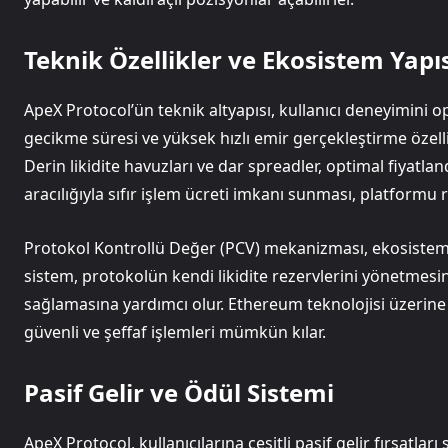
Teknik Özellikler ve Ekosistem Yapı
ApeX Protocol’ün teknik altyapısı, kullanıcı deneyimini 
gecikme süresi ve yüksek hızlı emir gerçekleştirme özelliği
Derin likidite havuzları ve dar spreadler, optimal fiyatla
aracılığıyla sıfır işlem ücreti imkanı sunması, platformu r
Protokol Kontrollü Değer (PCV) mekanizması, ekosistemin f
sistem, protokolün kendi likidite rezervlerini yönetmes
sağlamasına yardımcı olur. Ethereum teknolojisi üzerine i
güvenli ve şeffaf işlemleri mümkün kılar.
Pasif Gelir ve Ödül Sistemi
ApeX Protocol, kullanıcılarına çeşitli pasif gelir fırsatlar