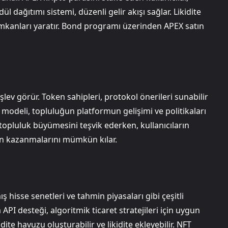
ül dağıtımı sistemi, düzenli gelir akışı sağlar. Likidite
 imkanları yaratır. Bond programı üzerinden APEX satın
lev görür. Token sahipleri, protokol önerileri sunabilir
 modeli, topluluğun platformun gelişimi ve politikaları
topluluk büyümesini teşvik ederken, kullanıcıların
on kazanmalarını mümkün kılar.
ış hisse senetleri ve tahmin piyasaları gibi çeşitli
API desteği, algoritmik ticaret stratejileri için uygun
kidite havuzu oluşturabilir ve likidite ekleyebilir. NFT