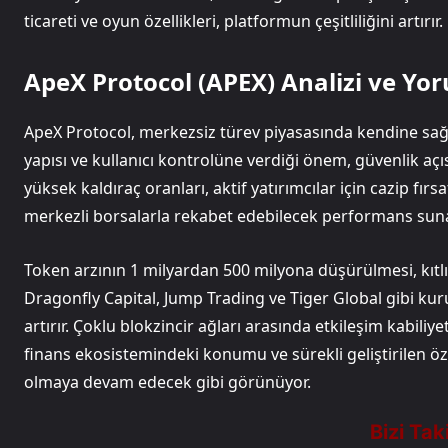
ticareti ve oyun özellikleri, platformun çeşitliliğini artırır.
ApeX Protocol (APEX) Analizi ve Y
ApeX Protocol, merkezsiz türev piyasasında kendine sa
yapısı ve kullanıcı kontrolüne verdiği önem, güvenlik açıs
yüksek kaldıraç oranları, aktif yatırımcılar için cazip fırsa
merkezli borsalarla rekabet edebilecek performans suna
Token arzının 1 milyardan 500 milyona düşürülmesi, kıtlık
Dragonfly Capital, Jump Trading ve Tiger Global gibi kuru
artırır. Çoklu blokzincir ağları arasında etkileşim kabiliy
finans ekosistemindeki konumu ve sürekli geliştirilen öz
olmaya devam edecek gibi görünüyor.