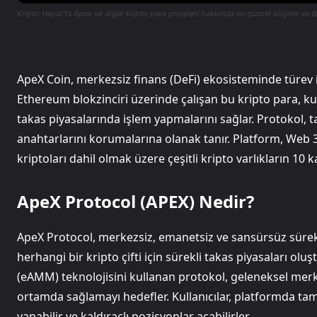
Kripto Hayat'ta Apex ve diğer kripto para projeleri hakkında en güncel bilgiler ve d
ApeX Coin, merkezsiz finans (DeFi) ekosisteminde türev 
Ethereum blokzinciri üzerinde çalışan bu kripto para, ku
takas piyasalarında işlem yapmalarını sağlar. Protokol, t
anahtarlarını korumalarına olanak tanır. Platform, Web 
kriptoları dahil olmak üzere çeşitli kripto varlıkların 10
ApeX Protocol (APEX) Nedir?
ApeX Protocol, merkezsiz, emanetsiz ve sansürsüz sürekl
herhangi bir kripto çifti için sürekli takas piyasaları olu
(eAMM) teknolojisini kullanan protokol, geleneksel merke
ortamda sağlamayı hedefler. Kullanıcılar, platformda tam
yapabilir ve kaldıraçlı pozisyonlar açabilirler.