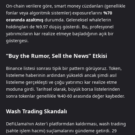
On-chain verilere göre, smart money cüzdanları (genellikle
fonlar veya algoritmik sistemler) exposure’larını
%70
oranında azaltmış
durumda. Geleneksel whale’lerin
holdinglari de %9.97 düşüş gösterdi. Bu, profesyonel
yatırımcıların kar realize etmeye başladığının açık bir
göstergesi.
“Buy the Rumor, Sell the News” Etkisi
Binance listesi sonrası tipik bir pattern görüyoruz. Token,
listeleme haberinin ardından yükseldi ancak şimdi asıl
listeleme gerçekleşti ve çoğu yatırımcı kar realize etme
moduna girdi. Tarihsel olarak, büyük borsa listelerinden
sonra tokenlar genellikle %40-60 arasında değer kaybeder.
Wash Trading Skandalı
DeFiLlama’nın Aster’i platformdan kaldırması, wash trading
(sahte işlem hacmi) suçlamalarını gündeme getirdi. 29