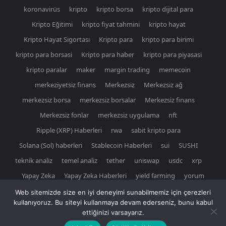
koronavirüs
kripto
kripto borsa
kripto dijital para
Kripto Eğitimi
kripto fiyat tahmini
kripto hayat
Kripto Hayat Sigortası
Kripto para
kripto para birimi
kripto para borsasi
Kripto para haber
kripto para piyasasi
kripto paralar
maker
margin trading
memecoin
merkeziyetsiz finans
Merkezsiz
Merkezsiz ağ
merkezsiz borsa
merkezsiz borsalar
Merkezsiz finans
Merkezsiz fonlar
merkezsiz uygulama
nft
Ripple (XRP) Haberleri
rwa
sabit kripto para
Solana (Sol) haberleri
Stablecoin Haberleri
sui
SUSHI
teknik analiz
temel analiz
tether
uniswap
usdc
xrp
Yapay Zeka
Yapay Zeka Haberleri
yield farming
yorum
Web sitemizde size en iyi deneyimi sunabilmemiz için çerezleri
kullanıyoruz. Bu siteyi kullanmaya devam ederseniz, bunu kabul
ettiğinizi varsayarız.
© Newspaper WordPress Theme by TagDiv