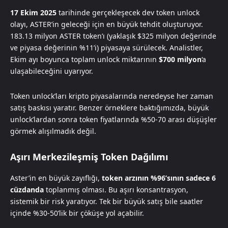
17 Ekim 2025
tarihinde gerçekleşecek dev token unlock
olayı, ASTER’in geleceği için en büyük tehdit oluşturuyor.
183.13 milyon ASTER token’ı (yaklaşık $325 milyon değerinde
ve piyasa değerinin %11’i) piyasaya sürülecek. Analistler,
Ekim ayı boyunca toplam unlock miktarının
$700 milyon
‘a
ulaşabileceğini uyarıyor.
Token unlock’ları kripto piyasalarında neredeyse her zaman
satış baskısı yaratır. Benzer örneklere baktığımızda, büyük
unlock’lardan sonra token fiyatlarında %50-70 arası düşüşler
görmek alışılmadık değil.
Aşırı Merkezileşmiş Token Dağılımı
Aster’in en büyük zayıflığı,
token arzının %96’sının sadece 6
cüzdanda
toplanmış olması. Bu aşırı konsantrasyon,
sistemik bir risk yaratıyor. Tek bir büyük satış bile saatler
içinde %30-50’lik bir çöküşe yol açabilir.