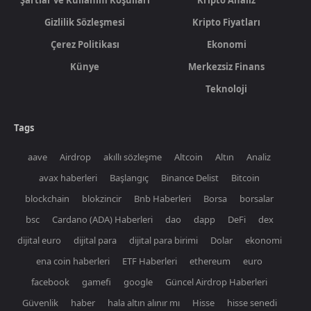
Gizlilik Sözleşmesi
Kripto Fiyatları
Çerez Politikası
Ekonomi
Künye
Merkezsiz Finans
Teknoloji
Tags
aave
Airdrop
akıllı sözleşme
Altcoin
Altın
Analiz
avax haberleri
Başlangıç
Binance Delist
Bitcoin
blockchain
blokzincir
Bnb Haberleri
Borsa
borsalar
bsc
Cardano (ADA) Haberleri
dao
dapp
DeFi
dex
dijital euro
dijital para
dijital para birimi
Dolar
ekonomi
ena coin haberleri
ETF Haberleri
ethereum
euro
facebook
gamefi
google
Güncel Airdrop Haberleri
Güvenlik
haber
hala altın alınır mı
Hisse
hisse senedi