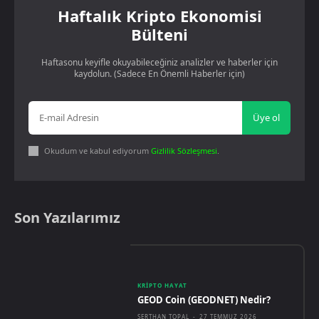
Haftalık Kripto Ekonomisi
Bülteni
Haftasonu keyifle okuyabileceğiniz analizler ve haberler için
kaydolun. (Sadece En Önemli Haberler için)
Üye ol
Okudum ve kabul ediyorum
Gizlilik Sözleşmesi
.
Son Yazılarımız
KRIPTO HAYAT
GEOD Coin (GEODNET) Nedir?
SERTHAN TOPAL
-
27 TEMMUZ 2026