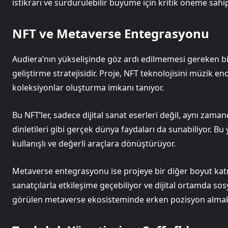
istikrarı ve sürdürülebilir büyüme için kritik öneme sahi
NFT ve Metaverse Entegrasyonu
Audiera’nın yükselişinde göz ardı edilmemesi gereken bir
geliştirme stratejisidir. Proje, NFT teknolojisini müzik en
koleksiyonlar oluşturma imkanı tanıyor.
Bu NFT’ler, sadece dijital sanat eserleri değil, aynı zama
dinletileri gibi gerçek dünya faydaları da sunabiliyor. Bu 
kullanışlı ve değerli araçlara dönüştürüyor.
Metaverse entegrasyonu ise projeye bir diğer boyut katıyo
sanatçılarla etkileşime geçebiliyor ve dijital ortamda so
görülen metaverse ekosisteminde erken pozisyon almak, A