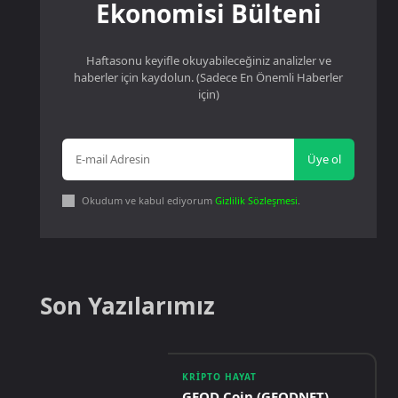
Ekonomisi Bülteni
Haftasonu keyifle okuyabileceğiniz analizler ve
haberler için kaydolun. (Sadece En Önemli Haberler
için)
Üye ol
Okudum ve kabul ediyorum
Gizlilik Sözleşmesi
.
Son Yazılarımız
KRIPTO HAYAT
GEOD Coin (GEODNET)