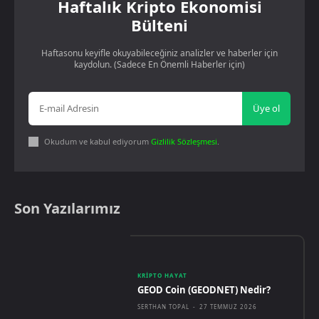
Haftalık Kripto Ekonomisi
Bülteni
Haftasonu keyifle okuyabileceğiniz analizler ve haberler için
kaydolun. (Sadece En Önemli Haberler için)
Üye ol
Okudum ve kabul ediyorum
Gizlilik Sözleşmesi
.
Son Yazılarımız
KRIPTO HAYAT
GEOD Coin (GEODNET) Nedir?
SERTHAN TOPAL
-
27 TEMMUZ 2026