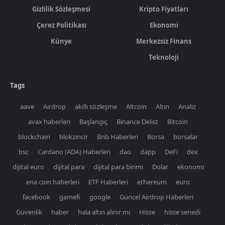
Gizlilik Sözleşmesi
Kripto Fiyatları
Çerez Politikası
Ekonomi
Künye
Merkezsiz Finans
Teknoloji
Tags
aave
Airdrop
akıllı sözleşme
Altcoin
Altın
Analiz
avax haberleri
Başlangıç
Binance Delist
Bitcoin
blockchain
blokzincir
Bnb Haberleri
Borsa
borsalar
bsc
Cardano (ADA) Haberleri
dao
dapp
DeFi
dex
dijital euro
dijital para
dijital para birimi
Dolar
ekonomi
ena coin haberleri
ETF Haberleri
ethereum
euro
facebook
gamefi
google
Güncel Airdrop Haberleri
Güvenlik
haber
hala altın alınır mı
Hisse
hisse senedi