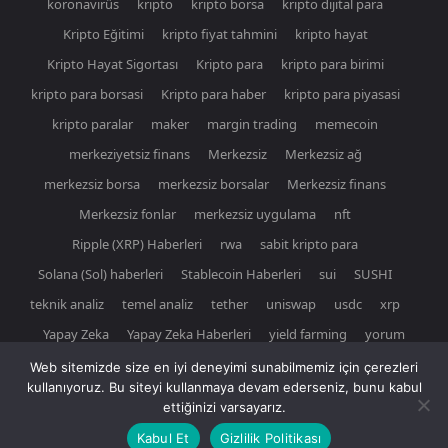
koronavirüs
kripto
kripto borsa
kripto dijital para
Kripto Eğitimi
kripto fiyat tahmini
kripto hayat
Kripto Hayat Sigortası
Kripto para
kripto para birimi
kripto para borsasi
Kripto para haber
kripto para piyasasi
kripto paralar
maker
margin trading
memecoin
merkeziyetsiz finans
Merkezsiz
Merkezsiz ağ
merkezsiz borsa
merkezsiz borsalar
Merkezsiz finans
Merkezsiz fonlar
merkezsiz uygulama
nft
Ripple (XRP) Haberleri
rwa
sabit kripto para
Solana (Sol) haberleri
Stablecoin Haberleri
sui
SUSHI
teknik analiz
temel analiz
tether
uniswap
usdc
xrp
Yapay Zeka
Yapay Zeka Haberleri
yield farming
yorum
Web sitemizde size en iyi deneyimi sunabilmemiz için çerezleri
kullanıyoruz. Bu siteyi kullanmaya devam ederseniz, bunu kabul
ettiğinizi varsayarız.
© Newspaper WordPress Theme by TagDiv
Kabul Et
Gizlilik Politikası