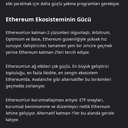
etki yaratmak için daha güçlü yakma programları gerekiyor.
Ethereum Ekosisteminin Gücü
Ethereum’un katman-2 çözümleri olgunlaştı. Arbitrum,
Optimism ve Base, Ethereum güvenliğiyle yüksek hız
sunuyor. Geliştiriciler, tamamen yeni bir zincire geçmek
yerine Ethereum katman-2’leri tercih ediyor.
Ethereum’un ağ etkileri çok güçlü. En büyük geliştirici
topluluğu, en fazla likidite, en zengin ekosistem
Ethereum’da. Avalanche gibi alternatifler bu birikimleri
geçmekte zorlanıyor.
Ethereum’un kurumsallaşması artıyor. ETF onayları,
kurumsal benimsenme ve düzenleyici netlik Ethereum
lehine gelişiyor. Alternatif katman-1’ler bu alanda geride
kalıyor.