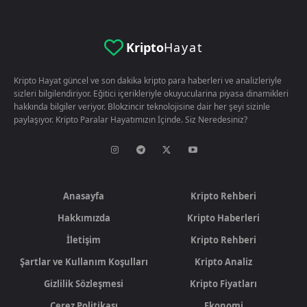
Kripto
Hayat
Kripto Hayat güncel ve son dakika kripto para haberleri ve analizleriyle
sizleri bilgilendiriyor. Eğitici içerikleriyle okuyucularina piyasa dinamikleri
hakkında bilgiler veriyor. Blokzincir teknolojisine dair her şeyi sizinle
paylaşıyor. Kripto Paralar Hayatımızın İçinde. Siz Neredesiniz?
Anasayfa
Kripto Rehberi
Hakkımızda
Kripto Haberleri
İletişim
Kripto Rehberi
Şartlar ve Kullanım Koşulları
Kripto Analiz
Gizlilik Sözleşmesi
Kripto Fiyatları
Çerez Politikası
Ekonomi