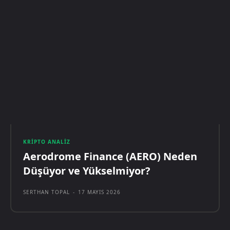
KRIPTO ANALIZ
Aerodrome Finance (AERO) Neden
Düşüyor ve Yükselmiyor?
SERTHAN TOPAL
-
17 MAYIS 2026