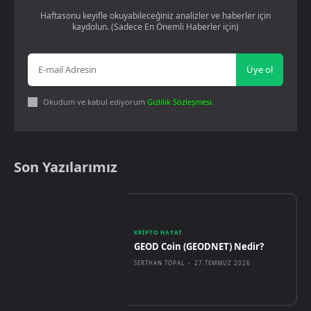
Haftasonu keyifle okuyabileceğiniz analizler ve haberler için
kaydolun. (Sadece En Önemli Haberler için)
Üye ol
Okudum ve kabul ediyorum
Gizlilik Sözleşmesi
.
Son Yazılarımız
KRIPTO HAYAT
GEOD Coin (GEODNET) Nedir?
SERTHAN TOPAL
-
27 TEMMUZ 2026