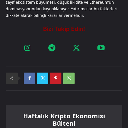
zayıf ekosistem büyümesi, düşük likidite ve Ethereum’un
dominasyonundan kaynaklanıyor. Yatırımcılar bu faktörleri
dikkate alarak bilinçli kararlar vermelidir.
Haftalık Kripto Ekonomisi
Bülteni