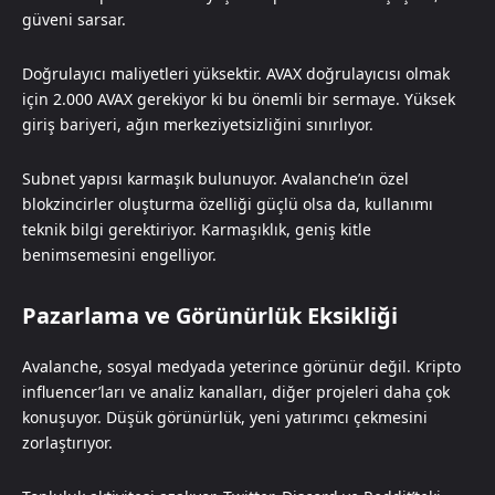
güveni sarsar.
Doğrulayıcı maliyetleri yüksektir. AVAX doğrulayıcısı olmak
için 2.000 AVAX gerekiyor ki bu önemli bir sermaye. Yüksek
giriş bariyeri, ağın merkeziyetsizliğini sınırlıyor.
Subnet yapısı karmaşık bulunuyor. Avalanche’ın özel
blokzincirler oluşturma özelliği güçlü olsa da, kullanımı
teknik bilgi gerektiriyor. Karmaşıklık, geniş kitle
benimsemesini engelliyor.
Pazarlama ve Görünürlük Eksikliği
Avalanche, sosyal medyada yeterince görünür değil. Kripto
influencer’ları ve analiz kanalları, diğer projeleri daha çok
konuşuyor. Düşük görünürlük, yeni yatırımcı çekmesini
zorlaştırıyor.