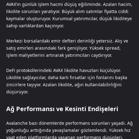
AVAX’ın günlük işlem hacmi düşüş eğiliminde. Azalan hacim,
likidite sorunları yaratıyor. Büyük alım satımlar fiyatta ciddi
kaymalar oluşturuyor. Kurumsal yatırımcılar, düşük likiditeye
sahip varlıklardan kaçınıyor.
Merkezi borsalardaki emir defteri derinliği yetersiz. Alış ve
satış emirleri arasındaki fark genişliyor. Yüksek spread,
işlem maliyetlerini artırarak yatırımcıları caydırıyor.
DeFi protokollerindeki AVAX likidite havuzları küçülüyor.
Likidite sağlayıcılar, daha karlı fırsatlar için fonlarını başka
zincirlere taşıyor. Azalan likidite, ağın kullanılabilirliğini
düşürüyor.
Ağ Performansı ve Kesinti Endişeleri
Avalanche bazı dönemlerde performans sorunları yaşadı. Ağ
yoğunluğu arttığında yavaşlamalar gözlemlendi. Yüksek hız
vaat eden platformlarda yaşanan performans düşüşleri,