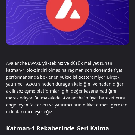
Avalanche (AVAX), yüksek hız ve düşük maliyet sunan
katman-1 blokzinciri olmasına rağmen son dönemde fiyat
performansında beklenen yükselişi gösteremiyor. Birçok
yatırımcı, AVAX’ın neden durağan kaldığını ve neden diğer
akıllı sözleşme platformları gibi değer kazanamadığını
merak ediyor. Bu makalede, Avalanche’ın fiyat hareketlerini
engelleyen faktörleri ve yatırımcıların dikkat etmesi gereken
noktaları inceleyeceğiz.
Katman-1 Rekabetinde Geri Kalma