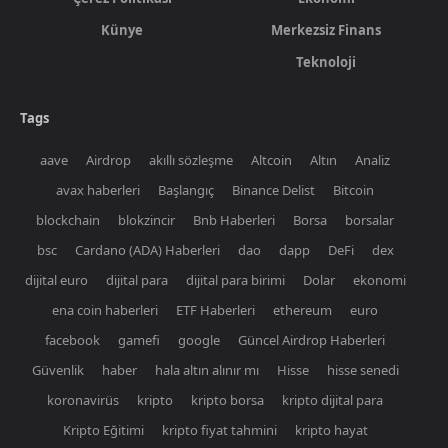
Künye
Merkezsiz Finans
Teknoloji
Tags
aave
Airdrop
akıllı sözleşme
Altcoin
Altın
Analiz
avax haberleri
Başlangıç
Binance Delist
Bitcoin
blockchain
blokzincir
Bnb Haberleri
Borsa
borsalar
bsc
Cardano (ADA) Haberleri
dao
dapp
DeFi
dex
dijital euro
dijital para
dijital para birimi
Dolar
ekonomi
ena coin haberleri
ETF Haberleri
ethereum
euro
facebook
gamefi
google
Güncel Airdrop Haberleri
Güvenlik
haber
hala altın alınır mı
Hisse
hisse senedi
koronavirüs
kripto
kripto borsa
kripto dijital para
Kripto Eğitimi
kripto fiyat tahmini
kripto hayat