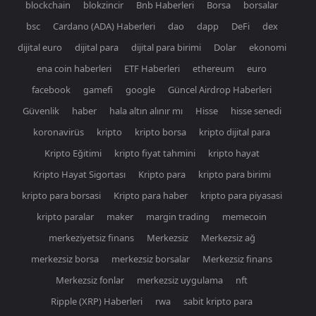
blockchain
blokzincir
Bnb Haberleri
Borsa
borsalar
bsc
Cardano (ADA) Haberleri
dao
dapp
DeFi
dex
dijital euro
dijital para
dijital para birimi
Dolar
ekonomi
ena coin haberleri
ETF Haberleri
ethereum
euro
facebook
gamefi
google
Güncel Airdrop Haberleri
Güvenlik
haber
hala altın alınır mı
Hisse
hisse senedi
koronavirüs
kripto
kripto borsa
kripto dijital para
Kripto Eğitimi
kripto fiyat tahmini
kripto hayat
Kripto Hayat Sigortası
Kripto para
kripto para birimi
kripto para borsasi
Kripto para haber
kripto para piyasasi
kripto paralar
maker
margin trading
memecoin
merkeziyetsiz finans
Merkezsiz
Merkezsiz ağ
merkezsiz borsa
merkezsiz borsalar
Merkezsiz finans
Merkezsiz fonlar
merkezsiz uygulama
nft
Ripple (XRP) Haberleri
rwa
sabit kripto para