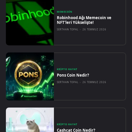
MEMECOIN
Robinhood Ağı Memecoin ve
NFT’leri Yükselişte!
SERTHAN TOPAL
-
26 TEMMUZ 2026
KRIPTO HAYAT
Pons Coin Nedir?
SERTHAN TOPAL
-
26 TEMMUZ 2026
KRIPTO HAYAT
Cashcat Coin Nedir?