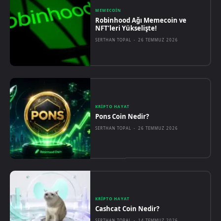
MEMECOIN
Robinhood Ağı Memecoin ve
NFT’leri Yükselişte!
SERTHAN TOPAL
-
26 TEMMUZ 2026
KRIPTO HAYAT
Pons Coin Nedir?
SERTHAN TOPAL
-
26 TEMMUZ 2026
KRIPTO HAYAT
Cashcat Coin Nedir?
SERTHAN TOPAL
-
14 TEMMUZ 2026