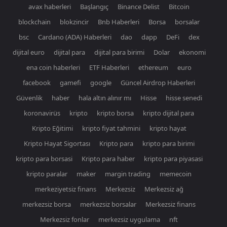
avax haberleri
Başlangıç
Binance Delist
Bitcoin
blockchain
blokzincir
Bnb Haberleri
Borsa
borsalar
bsc
Cardano (ADA) Haberleri
dao
dapp
DeFi
dex
dijital euro
dijital para
dijital para birimi
Dolar
ekonomi
ena coin haberleri
ETF Haberleri
ethereum
euro
facebook
gamefi
google
Güncel Airdrop Haberleri
Güvenlik
haber
hala altın alınır mı
Hisse
hisse senedi
koronavirüs
kripto
kripto borsa
kripto dijital para
Kripto Eğitimi
kripto fiyat tahmini
kripto hayat
Kripto Hayat Sigortası
Kripto para
kripto para birimi
kripto para borsasi
Kripto para haber
kripto para piyasasi
kripto paralar
maker
margin trading
memecoin
merkeziyetsiz finans
Merkezsiz
Merkezsiz ağ
merkezsiz borsa
merkezsiz borsalar
Merkezsiz finans
Merkezsiz fonlar
merkezsiz uygulama
nft