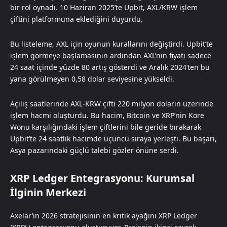
bir rol oynadı. 10 Haziran 2025’te Upbit, AXL/KRW işlem
çiftini platformuna eklediğini duyurdu.
Bu listeleme, AXL için oyunun kurallarını değiştirdi. Upbit’te
işlem görmeye başlamasının ardından AXL’nin fiyatı sadece
24 saat içinde yüzde 80 artış gösterdi ve Aralık 2024’ten bu
yana görülmeyen 0,58 dolar seviyesine yükseldi.
Açılış saatlerinde AXL-KRW çifti 220 milyon doların üzerinde
işlem hacmi oluşturdu. Bu hacim, Bitcoin ve XRP’nin Kore
Wonu karşılığındaki işlem çiftlerini bile geride bırakarak
Upbit’te 24 saatlik hacimde üçüncü sıraya yerleşti. Bu başarı,
Asya pazarındaki güçlü talebi gözler önüne serdi.
XRP Ledger Entegrasyonu: Kurumsal
İlginin Merkezi
Axelar’ın 2026 stratejisinin en kritik ayağını XRP Ledger