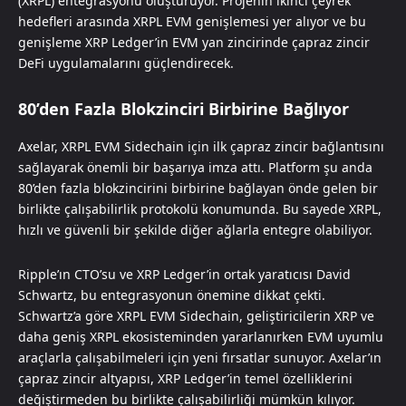
(XRPL) entegrasyonu oluşturuyor. Projenin ikinci çeyrek
hedefleri arasında XRPL EVM genişlemesi yer alıyor ve bu
genişleme XRP Ledger’in EVM yan zincirinde çapraz zincir
DeFi uygulamalarını güçlendirecek.
80’den Fazla Blokzinciri Birbirine Bağlıyor
Axelar, XRPL EVM Sidechain için ilk çapraz zincir bağlantısını
sağlayarak önemli bir başarıya imza attı. Platform şu anda
80’den fazla blokzincirini birbirine bağlayan önde gelen bir
birlikte çalışabilirlik protokolü konumunda. Bu sayede XRPL,
hızlı ve güvenli bir şekilde diğer ağlarla entegre olabiliyor.
Ripple’ın CTO’su ve XRP Ledger’in ortak yaratıcısı David
Schwartz, bu entegrasyonun önemine dikkat çekti.
Schwartz’a göre XRPL EVM Sidechain, geliştiricilerin XRP ve
daha geniş XRPL ekosisteminden yararlanırken EVM uyumlu
araçlarla çalışabilmeleri için yeni fırsatlar sunuyor. Axelar’ın
çapraz zincir altyapısı, XRP Ledger’in temel özelliklerini
değiştirmeden bu birlikte çalışabilirliği mümkün kılıyor.