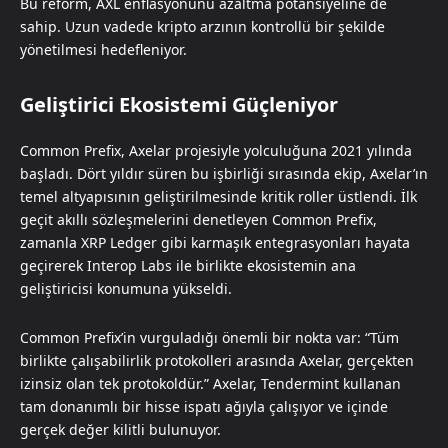
Bu reform, AXL enflasyonunu azaltma potansiyeline de
sahip. Uzun vadede kripto arzının kontrollü bir şekilde
yönetilmesi hedefleniyor.
Geliştirici Ekosistemi Güçleniyor
Common Prefix, Axelar projesiyle yolculuğuna 2021 yılında
başladı. Dört yıldır süren bu işbirliği sırasında ekip, Axelar’ın
temel altyapısının geliştirilmesinde kritik roller üstlendi. İlk
geçit akıllı sözleşmelerini denetleyen Common Prefix,
zamanla XRP Ledger gibi karmaşık entegrasyonları hayata
geçirerek Interop Labs ile birlikte ekosistemin ana
geliştiricisi konumuna yükseldi.
Common Prefix’in vurguladığı önemli bir nokta var: “Tüm
birlikte çalışabilirlik protokolleri arasında Axelar, gerçekten
izinsiz olan tek protokoldür.” Axelar, Tendermint kullanan
tam donanımlı bir hisse ispatı ağıyla çalışıyor ve içinde
gerçek değer kilitli bulunuyor.