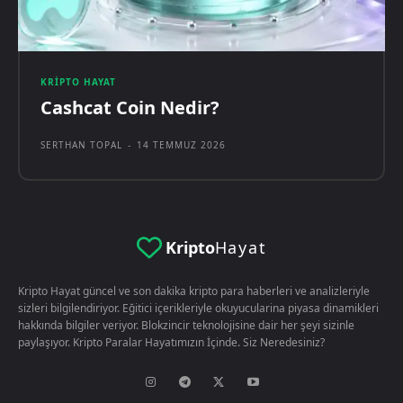
KRIPTO HAYAT
Cashcat Coin Nedir?
SERTHAN TOPAL
-
14 TEMMUZ 2026
Kripto
Hayat
Kripto Hayat güncel ve son dakika kripto para haberleri ve analizleriyle
sizleri bilgilendiriyor. Eğitici içerikleriyle okuyucularina piyasa dinamikleri
hakkında bilgiler veriyor. Blokzincir teknolojisine dair her şeyi sizinle
paylaşıyor. Kripto Paralar Hayatımızın İçinde. Siz Neredesiniz?