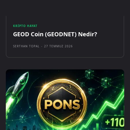
KRIPTO HAYAT
GEOD Coin (GEODNET) Nedir?
SERTHAN TOPAL
-
27 TEMMUZ 2026