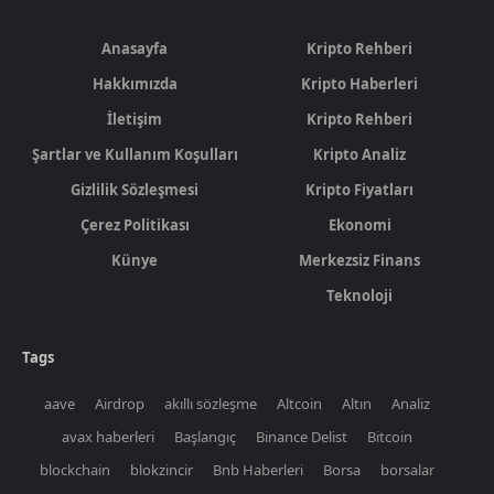
Anasayfa
Kripto Rehberi
Hakkımızda
Kripto Haberleri
İletişim
Kripto Rehberi
Şartlar ve Kullanım Koşulları
Kripto Analiz
Gizlilik Sözleşmesi
Kripto Fiyatları
Çerez Politikası
Ekonomi
Künye
Merkezsiz Finans
Teknoloji
Tags
aave
Airdrop
akıllı sözleşme
Altcoin
Altın
Analiz
avax haberleri
Başlangıç
Binance Delist
Bitcoin
blockchain
blokzincir
Bnb Haberleri
Borsa
borsalar