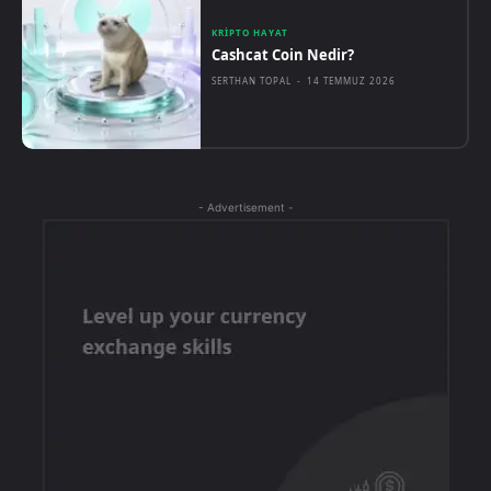
KRIPTO HAYAT
Cashcat Coin Nedir?
SERTHAN TOPAL
-
14 TEMMUZ 2026
- Advertisement -