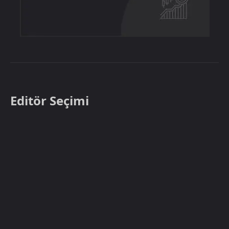
Editör Seçimi