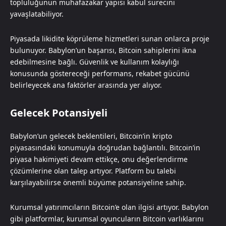
topluluğunun muhafazakar yapısı kabul sürecini
yavaşlatabiliyor.
Piyasada likidite köprüleme hizmetleri sunan onlarca proje
bulunuyor. Babylon’un başarısı, Bitcoin sahiplerini ikna
edebilmesine bağlı. Güvenlik ve kullanım kolaylığı
konusunda göstereceği performans, rekabet gücünü
belirleyecek ana faktörler arasında yer alıyor.
Gelecek Potansiyeli
Babylon’un gelecek beklentileri, Bitcoin’in kripto
piyasasındaki konumuyla doğrudan bağlantılı. Bitcoin’in
piyasa hakimiyeti devam ettikçe, onu değerlendirme
çözümlerine olan talep artıyor. Platform bu talebi
karşılayabilirse önemli büyüme potansiyeline sahip.
Kurumsal yatırımcıların Bitcoin’e olan ilgisi artıyor. Babylon
gibi platformlar, kurumsal oyuncuların Bitcoin varlıklarını