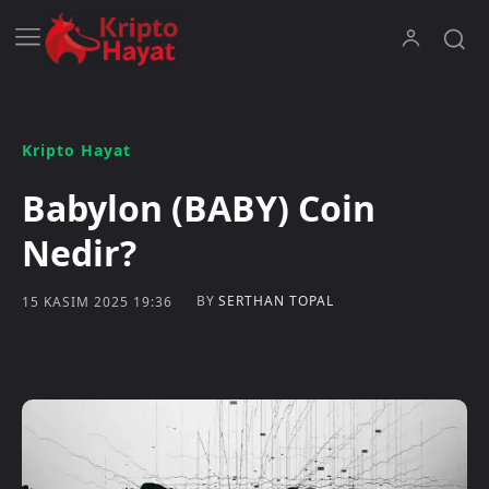
Kripto Hayat
Babylon (BABY) Coin
Nedir?
BY
SERTHAN TOPAL
15 KASIM 2025 19:36