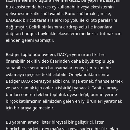
sözleşmelerini oluşturan ve merkezsiz bir yapı ile başlayan
bu ekosistemde herkes oy kullanabilir veya ekosistemin
gelişmesine katkı sağlayabilir. Bunu sağlamak için ise,
BADGER bir çok taraflara airdrop yolu ile kripto paralarını
dağıtmıştır. Belirli bir kısmını airdrop yolu ile insanlara
dağıtan badger, böylelikle ekosistemi merkezsiz tutmak için
elinden geleni yapmıştır.
Badger topluluğu üyeleri, DAO’ya yeni ürün fikirleri
önerebilir, teklifi video üzerinden daha büyük topluluğa
sunabilir ve sonunda bu aşamaları onay için resmi bir
oylamaya geçerse teklifi alabilir. Onaylandıktan sonra
Badger DAO operasyon ekibi onu inşa etmek, finanse etmek
ve pazarlamak için onlarla işbirliği yapacak. Tabii ki amaç,
bunları öneren tek bir topluluk üyesi değil, bunun yerine
birçok katılımcının elimizden gelen en iyi ürünleri yaratmak
için bir araya gelmesidir.
Bu yapının amacı, ister bireysel bir geliştirici, ister
blockchain şirketi, dev mağazası veya sadece bir fikri olan