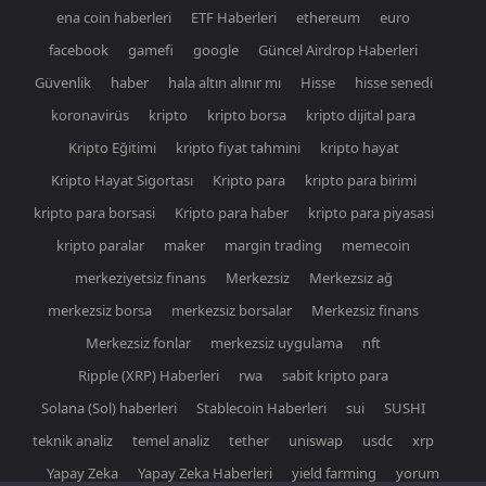
ena coin haberleri
ETF Haberleri
ethereum
euro
facebook
gamefi
google
Güncel Airdrop Haberleri
Güvenlik
haber
hala altın alınır mı
Hisse
hisse senedi
koronavirüs
kripto
kripto borsa
kripto dijital para
Kripto Eğitimi
kripto fiyat tahmini
kripto hayat
Kripto Hayat Sigortası
Kripto para
kripto para birimi
kripto para borsasi
Kripto para haber
kripto para piyasasi
kripto paralar
maker
margin trading
memecoin
merkeziyetsiz finans
Merkezsiz
Merkezsiz ağ
merkezsiz borsa
merkezsiz borsalar
Merkezsiz finans
Merkezsiz fonlar
merkezsiz uygulama
nft
Ripple (XRP) Haberleri
rwa
sabit kripto para
Solana (Sol) haberleri
Stablecoin Haberleri
sui
SUSHI
teknik analiz
temel analiz
tether
uniswap
usdc
xrp
Yapay Zeka
Yapay Zeka Haberleri
yield farming
yorum