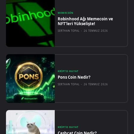
MEMECOIN
Robinhood Ağı Memecoin ve
NFT’leri Yükselişte!
SERTHAN TOPAL
-
26 TEMMUZ 2026
KRIPTO HAYAT
Pons Coin Nedir?
SERTHAN TOPAL
-
26 TEMMUZ 2026
KRIPTO HAYAT
Cashcat Coin Nedir?