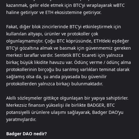
kazanmak, gelir elde etmek için BTC’yi wraplayarak wBTC
haline getiriyor ve ETH ekosistemine getiriyor.
Fakat, diğer blok zincirlerinde BTC’yi etkinleştirmek için
kullanılan altyapı, ürünler ve protokoller çok
olgunlaşmamıştır. Çoğu BTC köprüsünde, ETH’deki eşdeğer
BTC’yi gözaltına almak ve basmak için güvenmemiz gereken
merkezi taraflar vardır. Sentetik BTC ticareti için yalnızca
birkaç büyük likidite havuzu var. Ödünç verme / ödünç alma
protokollerinin birçoğu bu sarılmış varlıkları teminat olarak
sağlamış olsa da, şu anda piyasada bu güvenilir
protokollerden yalnızca birkaçı bulunmaktadır.
Akıllı sözleşmeler gittikçe olgunlaşan bir yapıya sahiptirler.
Merkezsiz finansın yükselişi ile birlikte BADGER, BTC
potansiyelli ürünlere ulaşımı sağlayarak, Badger DAO’yu
yaratmışlardır.
Badger DAO nedir?