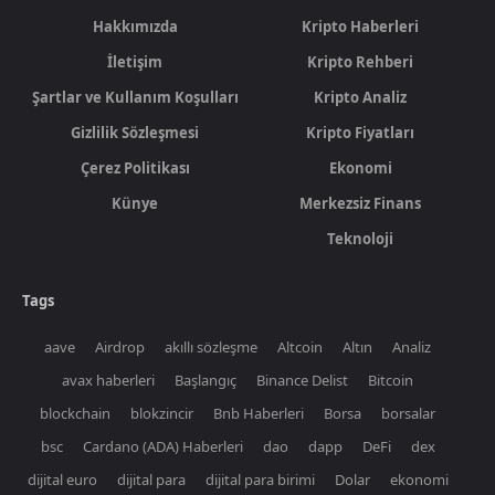
Hakkımızda
Kripto Haberleri
İletişim
Kripto Rehberi
Şartlar ve Kullanım Koşulları
Kripto Analiz
Gizlilik Sözleşmesi
Kripto Fiyatları
Çerez Politikası
Ekonomi
Künye
Merkezsiz Finans
Teknoloji
Tags
aave
Airdrop
akıllı sözleşme
Altcoin
Altın
Analiz
avax haberleri
Başlangıç
Binance Delist
Bitcoin
blockchain
blokzincir
Bnb Haberleri
Borsa
borsalar
bsc
Cardano (ADA) Haberleri
dao
dapp
DeFi
dex
dijital euro
dijital para
dijital para birimi
Dolar
ekonomi