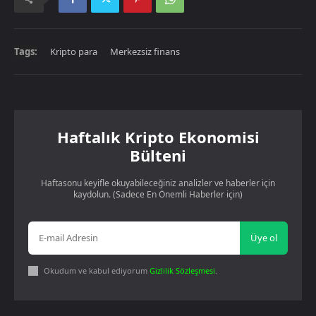
Tags:
Kripto para
Merkezsiz finans
Haftalık Kripto Ekonomisi
Bülteni
Haftasonu keyifle okuyabileceğiniz analizler ve haberler için
kaydolun. (Sadece En Önemli Haberler için)
Üye ol
Okudum ve kabul ediyorum
Gizlilik Sözleşmesi
.