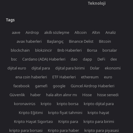
Teknoloji
Tags
aave
Airdrop
akıllı sözleşme
Altcoin
Altın
Analiz
avax haberleri
Başlangıç
Binance Delist
Bitcoin
blockchain
blokzincir
Bnb Haberleri
Borsa
borsalar
bsc
Cardano (ADA) Haberleri
dao
dapp
DeFi
dex
dijital euro
dijital para
dijital para birimi
Dolar
ekonomi
ena coin haberleri
ETF Haberleri
ethereum
euro
facebook
gamefi
google
Güncel Airdrop Haberleri
Güvenlik
haber
hala altın alınır mı
Hisse
hisse senedi
koronavirüs
kripto
kripto borsa
kripto dijital para
Kripto Eğitimi
kripto fiyat tahmini
kripto hayat
Kripto Hayat Sigortası
Kripto para
kripto para birimi
kripto para borsasi
Kripto para haber
kripto para piyasasi