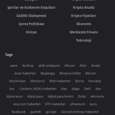
Şartlar ve Kullanım Koşulları
Kripto Analiz
Gizlilik Sözleşmesi
Kripto Fiyatları
Çerez Politikası
Ekonomi
Künye
Merkezsiz Finans
Teknoloji
Tags
aave
Airdrop
akıllı sözleşme
Altcoin
Altın
Analiz
avax haberleri
Başlangıç
Binance Delist
Bitcoin
blockchain
blokzincir
Bnb Haberleri
Borsa
borsalar
bsc
Cardano (ADA) Haberleri
dao
dapp
DeFi
dex
dijital euro
dijital para
dijital para birimi
Dolar
ekonomi
ena coin haberleri
ETF Haberleri
ethereum
euro
facebook
gamefi
google
Güncel Airdrop Haberleri