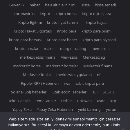
Güvenlik
haber
hala altın alınır mı
Hisse
hisse senedi
koronavirüs
kripto
kripto borsa
kripto dijital para
Kripto Eğitimi
kripto fiyat tahmini
kripto hayat
Kripto Hayat Sigortası
Kripto para
kripto para birimi
kripto para borsasi
Kripto para haber
kripto para piyasasi
kripto paralar
maker
margin trading
memecoin
merkeziyetsiz finans
Merkezsiz
Merkezsiz ağ
merkezsiz borsa
merkezsiz borsalar
Merkezsiz finans
Merkezsiz fonlar
merkezsiz uygulama
nft
Ripple (XRP) Haberleri
rwa
sabit kripto para
Solana (Sol) haberleri
Stablecoin Haberleri
sui
SUSHI
teknik analiz
temel analiz
tether
uniswap
usdc
xrp
Yapay Zeka
Yapay Zeka Haberleri
yield farming
yorum
Web sitemizde size en iyi deneyimi sunabilmemiz için çerezleri
kullanıyoruz. Bu siteyi kullanmaya devam ederseniz, bunu kabul