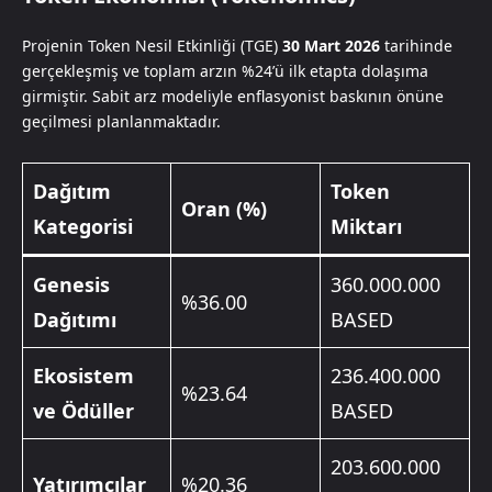
Projenin Token Nesil Etkinliği (TGE)
30 Mart 2026
tarihinde
gerçekleşmiş ve toplam arzın %24’ü ilk etapta dolaşıma
girmiştir. Sabit arz modeliyle enflasyonist baskının önüne
geçilmesi planlanmaktadır.
Dağıtım
Token
Oran (%)
Kategorisi
Miktarı
Genesis
360.000.000
%36.00
Dağıtımı
BASED
Ekosistem
236.400.000
%23.64
ve Ödüller
BASED
203.600.000
Yatırımcılar
%20.36