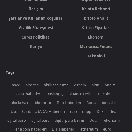
İletişim
Kripto Rehberi
Şartlar ve Kullanım Koşulları
Kripto Analiz
Gizlilik Sözleşmesi
Kripto Fiyatları
Çerez Politikası
Ekonomi
Künye
Merkezsiz Finans
Teknoloji
Tags
aave
Airdrop
akıllı sözleşme
Altcoin
Altın
Analiz
avax haberleri
Başlangıç
Binance Delist
Bitcoin
blockchain
blokzincir
Bnb Haberleri
Borsa
borsalar
bsc
Cardano (ADA) Haberleri
dao
dapp
DeFi
dex
dijital euro
dijital para
dijital para birimi
Dolar
ekonomi
ena coin haberleri
ETF Haberleri
ethereum
euro