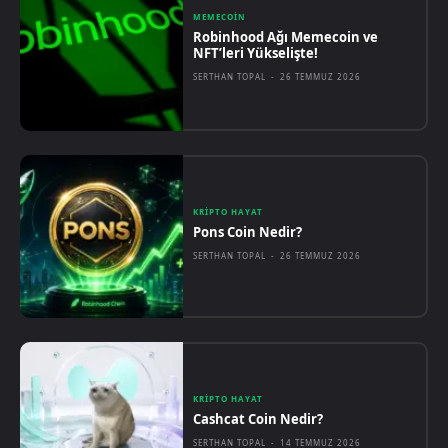
MEMECOIN
Robinhood Ağı Memecoin ve
NFT’leri Yükselişte!
SERTHAN TOPAL
-
26 TEMMUZ 2026
KRIPTO HAYAT
Pons Coin Nedir?
SERTHAN TOPAL
-
26 TEMMUZ 2026
KRIPTO HAYAT
Cashcat Coin Nedir?
SERTHAN TOPAL
-
14 TEMMUZ 2026