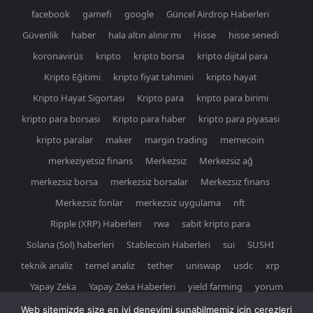
facebook
gamefi
google
Güncel Airdrop Haberleri
Güvenlik
haber
hala altın alınır mı
Hisse
hisse senedi
koronavirüs
kripto
kripto borsa
kripto dijital para
Kripto Eğitimi
kripto fiyat tahmini
kripto hayat
Kripto Hayat Sigortası
Kripto para
kripto para birimi
kripto para borsasi
Kripto para haber
kripto para piyasasi
kripto paralar
maker
margin trading
memecoin
merkeziyetsiz finans
Merkezsiz
Merkezsiz ağ
merkezsiz borsa
merkezsiz borsalar
Merkezsiz finans
Merkezsiz fonlar
merkezsiz uygulama
nft
Ripple (XRP) Haberleri
rwa
sabit kripto para
Solana (Sol) haberleri
Stablecoin Haberleri
sui
SUSHI
teknik analiz
temel analiz
tether
uniswap
usdc
xrp
Yapay Zeka
Yapay Zeka Haberleri
yield farming
yorum
Web sitemizde size en iyi deneyimi sunabilmemiz için çerezleri