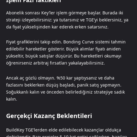
İşlem Fazı Taktikleri
Abonelik sonrası Key’ler işlem görmeye başlar. Burada iki
strateji izleyebilirsiniz: ya tutarsınız ve TGE’yi beklersiniz, ya
da fiyat yükselişinden kar ederek erken satarsınız.
Fiyat grafiklerini takip edin. Bonding Curve sistemi tahmin
edilebilir hareketler gösterir. Büyük alımlar fiyatı aniden
yükseltir, büyük satışlar düşürür. Bu hareketleri okumayı
öğrenirseniz arbitraj fırsatları yakalayabilirsiniz.
Ancak aç gözlü olmayın. %50 kar yaptıysanız ve daha
fazlasını beklerken düşüş başladı, panik satış yapmayın.
Soğukkanlı kalın ve önceden belirlediğiniz stratejiye sadık
kalın.
Gerçekçi Kazanç Beklentileri
BuildKey TGE’lerden elde edilebilecek kazançlar oldukça
değişkendir. Bazı projeler 5-10 kat getiri sağlarken, bazıları