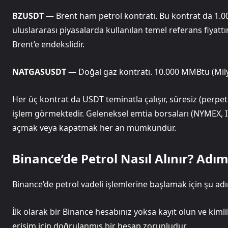
BZUSDT
— Brent ham petrol kontratı. Bu kontrat da 1.00
uluslararası piyasalarda kullanılan temel referans fiyattı
Brent’e endekslidir.
NATGASUSDT
— Doğal gaz kontratı. 10.000 MMBtu (Milyon
Her üç kontrat da USDT teminatla çalışır, süresiz (perpe
işlem görmektedir. Geleneksel emtia borsaları (NYMEX, 
açmak veya kapatmak her an mümkündür.
Binance’de Petrol Nasıl Alınır? Adı
Binance’de petrol vadeli işlemlerine başlamak için şu ad
İlk olarak bir Binance hesabınız yoksa kayıt olun ve kim
erişim için doğrulanmış bir hesap zorunludur.