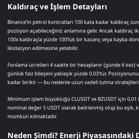
Kaldıraç ve İşlem Detayları
Binance’in petrol kontratları 100 kata kadar kaldıraç sunu
pozisyon açabileceğiniz anlamına gelir. Ancak kaldıraç iki 
100x kaldıraçla yüzde 100’lük bir kazanç veya kayba dönü
likidasyon edilmesine yetebilir.
Fonlama ücretleri 4 saatte bir hesaplanır (günde 6 kez) ve 
günlük faiz bileşeni yaklaşık yüzde 0,03’tür. Pozisyonun
kadar birikir — bu nedenle uzun vadeli tutma stratejileri
Minimum işlem büyüklüğü CLUSDT ve BZUSDT için 0,01 k
nominal değer 5 USDT olarak belirlenmiş olup bu eşik, kü
mümkün kılmaktadır.
Neden Şimdi? Enerji Piyasasındaki