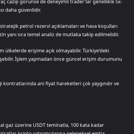
aç cazip görünse de deneyimli trader’lar genellikle 5x-
ası daha güvenlidir.
 stratejik petrol rezervi açıklamaları ve hava koşulları
in yanı sıra temel analiz de mutlaka takip edilmelidir.
m ülkelerde erişime açık olmayabilir. Türkiye’deki
işebilir. İşlem yapmadan önce güncel erişim durumunu
ji kontratlarında ani fiyat hareketleri çok yaygındır ve
ğal gaz üzerine USDT teminatla, 100 kata kadar
ontratlar, kripto yatırımcılarına geleneksel emtia