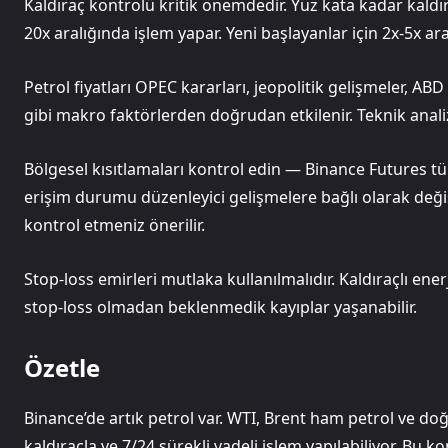
Kaldıraç kontrolü kritik önemdedir. Yüz kata kadar kaldır
20x aralığında işlem yapar. Yeni başlayanlar için 2x-5x ar
Petrol fiyatları OPEC kararları, jeopolitik gelişmeler, ABD
gibi makro faktörlerden doğrudan etkilenir. Teknik analiz
Bölgesel kısıtlamaları kontrol edin — Binance Futures tü
erişim durumu düzenleyici gelişmelere bağlı olarak değ
kontrol etmeniz önerilir.
Stop-loss emirleri mutlaka kullanılmalıdır. Kaldıraçlı ener
stop-loss olmadan beklenmedik kayıplar yaşanabilir.
Özetle
Binance’de artık petrol var. WTI, Brent ham petrol ve do
kaldıraçla ve 7/24 sürekli vadeli işlem yapılabiliyor. Bu k