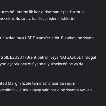
Futures bölümüne ilk kez giriyorsanız platformun
ektir. Bu sınav, kaldıraçlı işlem risklerini
er cüzdanınıza USDT transfer edin. Bu adım, pozisyon
trol), BZUSDT (Brent petrol) veya NATGASUSDT (doğal
syon açarak petrol fiyatının yükseleceğine ya da
ated Margin (izole teminat) arasında seçim
güvenlidir — çünkü kayıp yalnızca o pozisyona ayrılan