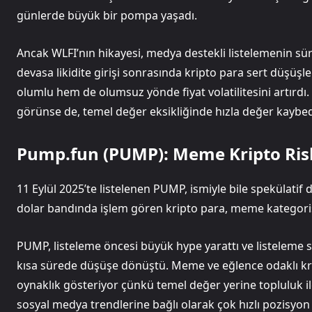
günlerde büyük bir pompa yaşadı.
Ancak WLFI’nın hikayesi, medya destekli listelemenin sürd
devasa likidite girişi sonrasında kripto para sert düşüşl
olumlu hem de olumsuz yönde fiyat volatilitesini artırdı
görünse de, temel değer eksikliğinde hızla değer kaybed
Pump.fun (PUMP): Meme Kripto Ris
11 Eylül 2025’te listelenen PUMP, ismiyle bile spekülatif 
dolar bandında işlem gören kripto para, meme kategorisind
PUMP, listeleme öncesi büyük hype yarattı ve listeleme 
kısa sürede düşüşe dönüştü. Meme ve eğlence odaklı krip
oynaklık gösteriyor çünkü temel değer yerine topluluk ilg
sosyal medya trendlerine bağlı olarak çok hızlı pozisyon d