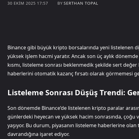
BY
SERTHAN TOPAL
30 EKIM 2025 17:57
Binance gibi büyük kripto borsalarında yeni listelenen diji
yüksek işlem hacmi yaratır. Ancak son üç aylık dönemde 
kısmı, listeleme sonrası beklenmedik şekilde sert değer k
haberlerini otomatik kazanç fırsatı olarak görmemesi ge
Listeleme Sonrası Düşüş Trendi: Ge
Son dönemde Binance’de listelenen kripto paralar arasınd
günlerdeki heyecan ve yüksek hacim sonrasında, çoğu varlı
yaşıyor. Bu durum, piyasanın listeleme haberlerine olan t
davrandığına işaret ediyor.