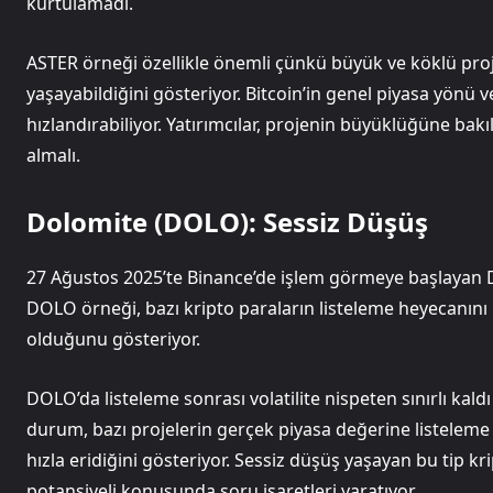
kurtulamadı.
ASTER örneği özellikle önemli çünkü büyük ve köklü proj
yaşayabildiğini gösteriyor. Bitcoin’in genel piyasa yönü
hızlandırabiliyor. Yatırımcılar, projenin büyüklüğüne bakı
almalı.
Dolomite (DOLO): Sessiz Düşüş
27 Ağustos 2025’te Binance’de işlem görmeye başlayan D
DOLO örneği, bazı kripto paraların listeleme heyecanını
olduğunu gösteriyor.
DOLO’da listeleme sonrası volatilite nispeten sınırlı kaldı
durum, bazı projelerin gerçek piyasa değerine listeleme 
hızla eridiğini gösteriyor. Sessiz düşüş yaşayan bu tip kri
potansiyeli konusunda soru işaretleri yaratıyor.