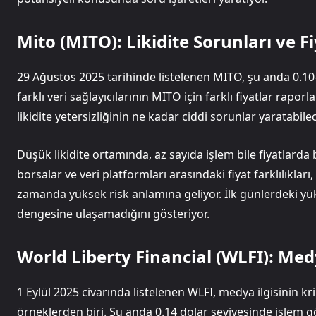
Mito (MITO): Likidite Sorunları ve F
29 Ağustos 2025 tarihinde listelenen MITO, şu anda 0.10-
farklı veri sağlayıcılarının MITO için farklı fiyatlar rap
likidite yetersizliğinin ne kadar ciddi sorunlar yaratabile
Düşük likidite ortamında, az sayıda işlem bile fiyatlarda
borsalar ve veri platformları arasındaki fiyat farklılıkları, 
zamanda yüksek risk anlamına geliyor. İlk günlerdeki yük
dengesine ulaşamadığını gösteriyor.
World Liberty Financial (WLFI): Medy
1 Eylül 2025 civarında listelenen WLFI, medya ilgisinin kri
örneklerden biri. Şu anda 0.14 dolar seviyesinde işlem 