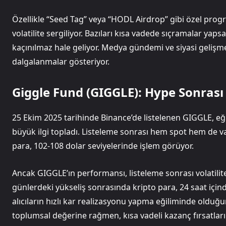
Özellikle “Seed Tag” veya “HODL Airdrop” gibi özel progr
volatilite sergiliyor. Bazıları kısa vadede sıçramalar yap
kaçınılmaz hale geliyor. Medya gündemi ve siyasi gelişmel
dalgalanmalar gösteriyor.
Giggle Fund (GIGGLE): Hype Sonrası
25 Ekim 2025 tarihinde Binance’de listelenen GIGGLE, eğit
büyük ilgi topladı. Listeleme sonrası hem spot hem de v
para, 102-108 dolar seviyelerinde işlem görüyor.
Ancak GIGGLE’ın performansı, listeleme sonrası volatiliten
günlerdeki yükseliş sonrasında kripto para, 24 saat için
alıcıların hızlı kar realizasyonu yapma eğiliminde olduğu
toplumsal değerine rağmen, kısa vadeli kazanç fırsatları